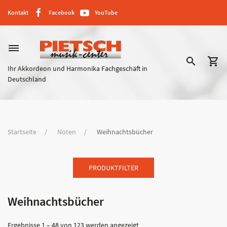
Kontakt
Facebook
YouTube
dehaze
search
shopping_cart
Ihr Akkordeon und Harmonika Fachgeschäft in
Deutschland
Startseite
Noten
Weihnachtsbücher
PRODUKTFILTER
Weihnachtsbücher
Ergebnisse 1 – 48 von 123 werden angezeigt