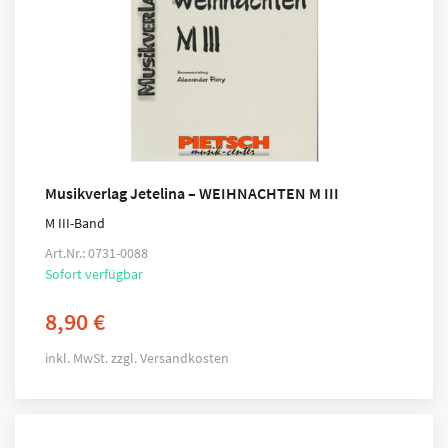
Musikverlag Jetelina – WEIHNACHTEN M III
M III-Band
Art.Nr.: 0731-0088
Sofort verfügbar
8,90
€
inkl. MwSt.
zzgl.
Versandkosten