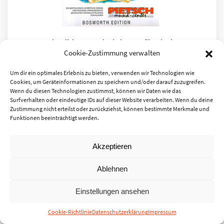
Bosworth Edition – Rock Christmas für Klavier
Cookie-Zustimmung verwalten
von H.-G. Heumann
Art.Nr.: 07332-0019
Um dir ein optimales Erlebnis zu bieten, verwenden wir Technologien wie
Cookies, um Geräteinformationen zu speichern und/oder darauf zuzugreifen.
Sofort verfügbar
Wenn du diesen Technologien zustimmst, können wir Daten wie das
Surfverhalten oder eindeutige IDs auf dieser Website verarbeiten. Wenn du deine
10,00
€
Zustimmung nicht erteilst oder zurückziehst, können bestimmte Merkmale und
Funktionen beeinträchtigt werden.
inkl. MwSt.
zzgl.
Versandkosten
Akzeptieren
Ablehnen
Einstellungen ansehen
Cookie-Richtlinie
Datenschutzerklärung
Impressum