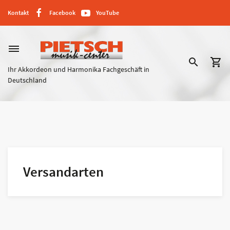
Kontakt
Facebook
YouTube
dehaze
search
shopping_cart
Ihr Akkordeon und Harmonika Fachgeschäft in
Deutschland
Versandarten