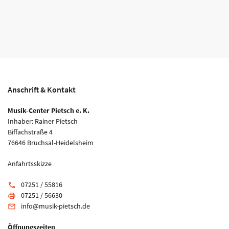
Anschrift & Kontakt
Musik-Center Pietsch e. K.
Inhaber: Rainer Pietsch
Biffachstraße 4
76646 Bruchsal-Heidelsheim
Anfahrtsskizze
07251 / 55816
phone
07251 / 56630
print
info@musik-pietsch.de
email
Öffnungszeiten