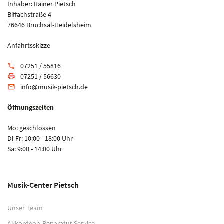
Inhaber: Rainer Pietsch
Biffachstraße 4
76646 Bruchsal-Heidelsheim
Anfahrtsskizze
07251 / 55816
phone
07251 / 56630
print
info@musik-pietsch.de
email
Öffnungszeiten
Mo: geschlossen
Di-Fr: 10:00 - 18:00 Uhr
Sa: 9:00 - 14:00 Uhr
Musik-Center Pietsch
Unser Team
Akkordeon-Reparatur Service