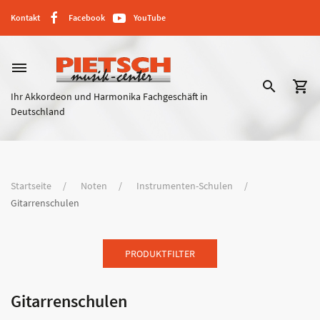
Kontakt
Facebook
YouTube
dehaze
search
shopping_cart
Ihr Akkordeon und Harmonika Fachgeschäft in
Deutschland
Startseite
Noten
Instrumenten-Schulen
Gitarrenschulen
PRODUKTFILTER
Gitarrenschulen