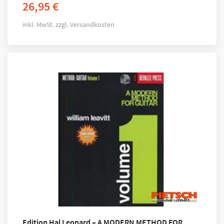
26,95
€
inkl. MwSt.
zzgl.
Versandkosten
Edition Hal Leonard – A MODERN METHOD FOR