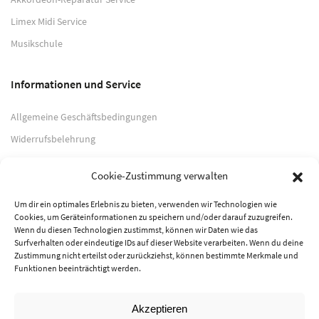
Limex Midi Service
Musikschule
Informationen und Service
Allgemeine Geschäftsbedingungen
Widerrufsbelehrung
Impressum
Cookie-Zustimmung verwalten
Datenschutzerklärung
Um dir ein optimales Erlebnis zu bieten, verwenden wir Technologien wie
Cookies, um Geräteinformationen zu speichern und/oder darauf zuzugreifen.
Zahlungsarten
Wenn du diesen Technologien zustimmst, können wir Daten wie das
Surfverhalten oder eindeutige IDs auf dieser Website verarbeiten. Wenn du deine
PayPal
Zustimmung nicht erteilst oder zurückziehst, können bestimmte Merkmale und
Funktionen beeinträchtigt werden.
Vorkasse
Akzeptieren