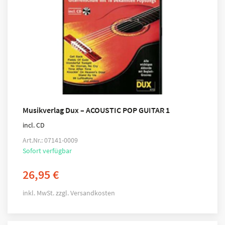
Musikverlag Dux – ACOUSTIC POP GUITAR 1
incl. CD
Art.Nr.: 07141-0009
Sofort verfügbar
26,95
€
inkl. MwSt.
zzgl.
Versandkosten