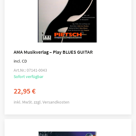
AMA Musikverlag – Play BLUES GUITAR
incl. CD
Art.Nr.: 07141-0043
Sofort verfügbar
22,95
€
inkl. MwSt.
zzgl.
Versandkosten