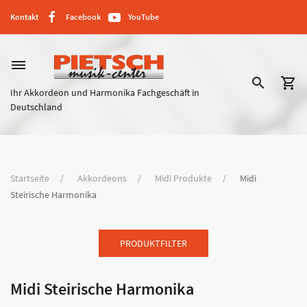
Kontakt
Facebook
YouTube
dehaze
search
shopping_cart
Ihr Akkordeon und Harmonika Fachgeschäft in
Deutschland
Startseite
Akkordeons
Midi Produkte
Midi
Steirische Harmonika
PRODUKTFILTER
Midi Steirische Harmonika