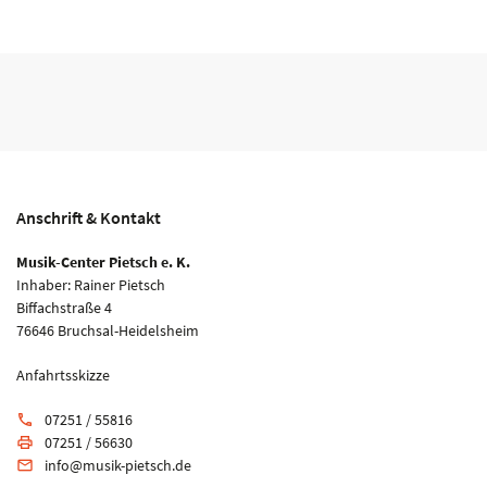
Anschrift & Kontakt
Musik-Center Pietsch e. K.
Inhaber: Rainer Pietsch
Biffachstraße 4
76646 Bruchsal-Heidelsheim
Anfahrtsskizze
07251 / 55816
phone
07251 / 56630
print
info@musik-pietsch.de
email