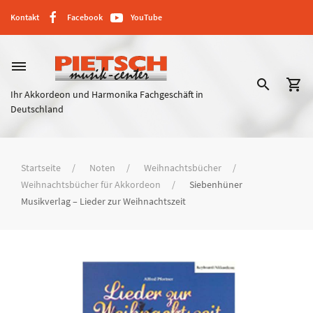
Kontakt
Facebook
YouTube
dehaze
search
shopping_cart
Ihr Akkordeon und Harmonika Fachgeschäft in
Deutschland
Startseite
Noten
Weihnachtsbücher
Weihnachtsbücher für Akkordeon
Siebenhüner
Musikverlag – Lieder zur Weihnachtszeit