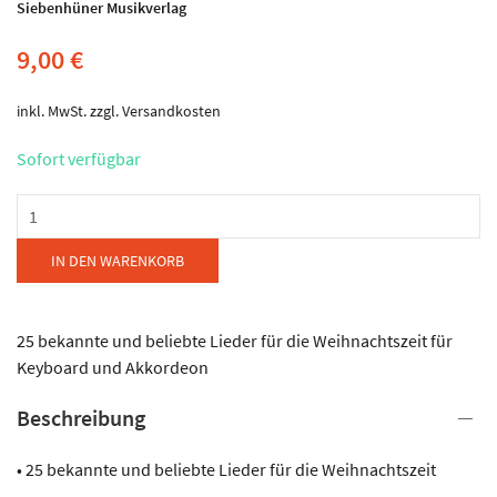
Siebenhüner Musikverlag
9,00
€
inkl. MwSt.
zzgl.
Versandkosten
Sofort verfügbar
Siebenhüner
Musikverlag
-
IN DEN WARENKORB
Lieder
zur
Weihnachtszeit
25 bekannte und beliebte Lieder für die Weihnachtszeit für
Menge
Keyboard und Akkordeon
Beschreibung
• 25 bekannte und beliebte Lieder für die Weihnachtszeit