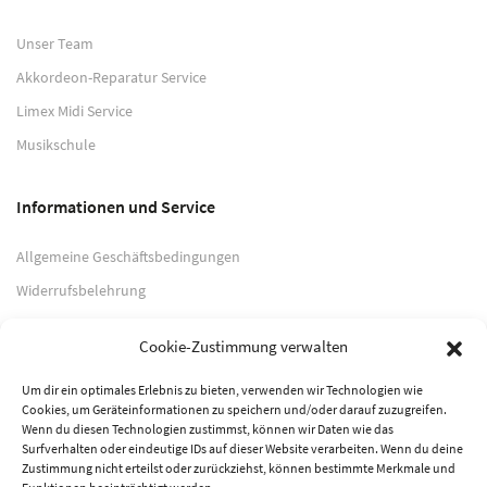
Unser Team
Akkordeon-Reparatur Service
Limex Midi Service
Musikschule
Informationen und Service
Allgemeine Geschäftsbedingungen
Widerrufsbelehrung
Impressum
Cookie-Zustimmung verwalten
Datenschutzerklärung
Um dir ein optimales Erlebnis zu bieten, verwenden wir Technologien wie
Cookies, um Geräteinformationen zu speichern und/oder darauf zuzugreifen.
Zahlungsarten
Wenn du diesen Technologien zustimmst, können wir Daten wie das
Surfverhalten oder eindeutige IDs auf dieser Website verarbeiten. Wenn du deine
PayPal
Zustimmung nicht erteilst oder zurückziehst, können bestimmte Merkmale und