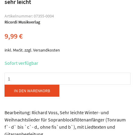
sehr leicht
Artikelnummer:
07355-0004
Ricordi Musikverlag
9,99
€
inkl. MwSt.
zzgl.
Versandkosten
Sofort verfügbar
Musikverlag
Ricordi
-
IN DEN WARENKORB
Schneemann
und
Weihnachtsmann
Bearbeitung: Richard Voss, Sehr leichte Winter- und
Menge
Weihnachtslieder für Sopranblockflötenanfänger (Tonraum
f`- d` bis `c`- d„ ohne fis`und b`), mit Liedtexten und
Gitarrenbegleitung