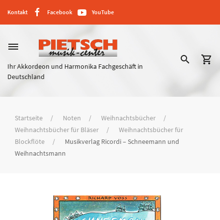
Kontakt
Facebook
YouTube
dehaze
search
shopping_cart
Ihr Akkordeon und Harmonika Fachgeschäft in
Deutschland
Startseite
Noten
Weihnachtsbücher
Weihnachtsbücher für Bläser
Weihnachtsbücher für
Blockflöte
Musikverlag Ricordi – Schneemann und
Weihnachtsmann