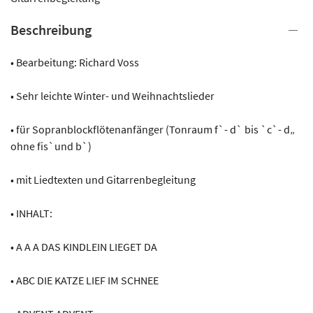
Beschreibung
• Bearbeitung: Richard Voss
• Sehr leichte Winter- und Weihnachtslieder
• für Sopranblockflötenanfänger (Tonraum f`- d` bis `c`- d„
ohne fis`und b`)
• mit Liedtexten und Gitarrenbegleitung
• INHALT:
• A A A DAS KINDLEIN LIEGET DA
• ABC DIE KATZE LIEF IM SCHNEE