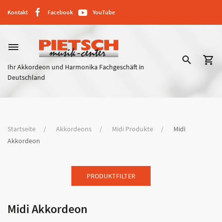
Kontakt
Facebook
YouTube
dehaze
search
shopping_cart
Ihr Akkordeon und Harmonika Fachgeschäft in
Deutschland
Startseite
Akkordeons
Midi Produkte
Midi
Akkordeon
PRODUKTFILTER
Midi Akkordeon