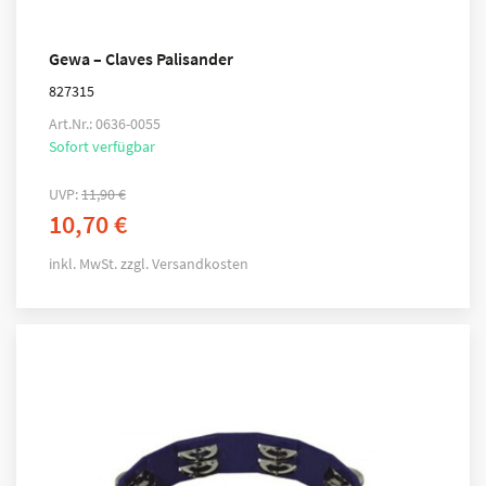
Gewa – Claves Palisander
827315
Art.Nr.: 0636-0055
Sofort verfügbar
UVP:
11,90
€
10,70
€
inkl. MwSt.
zzgl.
Versandkosten