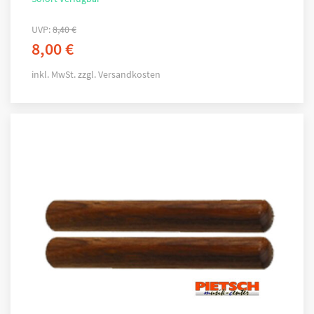
UVP:
8,40
€
8,00
€
inkl. MwSt.
zzgl.
Versandkosten