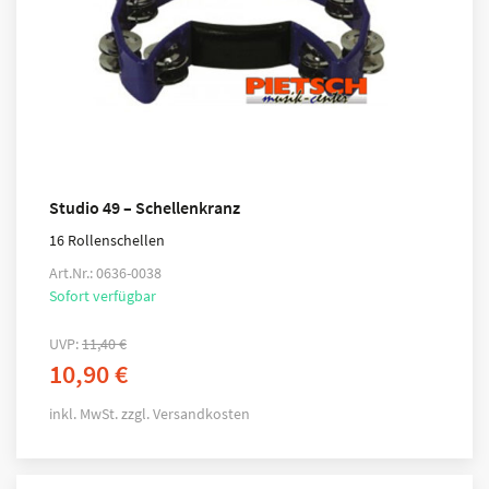
Studio 49 – Schellenkranz
16 Rollenschellen
Art.Nr.: 0636-0038
Sofort verfügbar
UVP:
11,40
€
10,90
€
inkl. MwSt.
zzgl.
Versandkosten