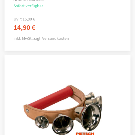
Sofort verfügbar
UVP:
15,80
€
14,90
€
inkl. MwSt.
zzgl.
Versandkosten