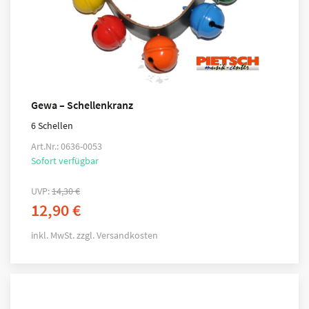
Gewa – Schellenkranz
6 Schellen
Art.Nr.: 0636-0053
Sofort verfügbar
UVP:
14,30
€
12,90
€
inkl. MwSt.
zzgl.
Versandkosten