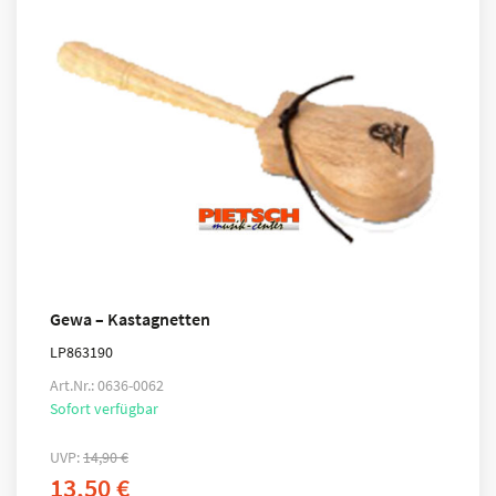
Gewa – Kastagnetten
LP863190
Art.Nr.: 0636-0062
Sofort verfügbar
UVP:
14,90
€
13,50
€