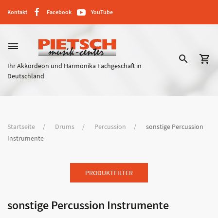
Kontakt
Facebook
YouTube
dehaze
search
shopping_cart
Ihr Akkordeon und Harmonika Fachgeschäft in
Deutschland
Startseite
Drums
Percussion
sonstige Percussion
Instrumente
PRODUKTFILTER
sonstige Percussion Instrumente