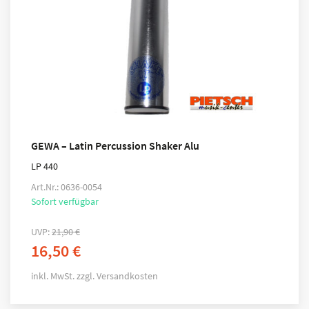
GEWA – Latin Percussion Shaker Alu
LP 440
Art.Nr.: 0636-0054
Sofort verfügbar
UVP:
21,90
€
16,50
€
inkl. MwSt.
zzgl.
Versandkosten