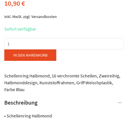
10,90
€
inkl. MwSt.
zzgl.
Versandkosten
Sofort verfügbar
Studio
49
-
IN DEN WARENKORB
Schellenkranz
Menge
Schellenring Halbmond, 16 verchromte Schellen, Zweireihig,
Halbmonddesign, Kunststoffrahmen, Griff Weischplastik,
Farbe Blau
Beschreibung
• Schellenring Halbmond