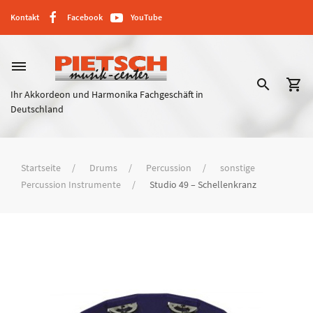
Kontakt
Facebook
YouTube
dehaze
search
shopping_cart
Ihr Akkordeon und Harmonika Fachgeschäft in
Deutschland
Startseite
Drums
Percussion
sonstige
Percussion Instrumente
Studio 49 – Schellenkranz