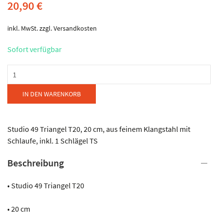
20,90
€
inkl. MwSt.
zzgl.
Versandkosten
Sofort verfügbar
Studio
49
-
IN DEN WARENKORB
Triangel
T20
Menge
Studio 49 Triangel T20, 20 cm, aus feinem Klangstahl mit
Schlaufe, inkl. 1 Schlägel TS
Beschreibung
• Studio 49 Triangel T20
• 20 cm