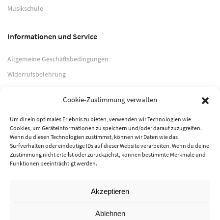
Musikschule
Informationen und Service
Allgemeine Geschäftsbedingungen
Widerrufsbelehrung
Impressum
Cookie-Zustimmung verwalten
Datenschutzerklärung
Um dir ein optimales Erlebnis zu bieten, verwenden wir Technologien wie
Cookies, um Geräteinformationen zu speichern und/oder darauf zuzugreifen.
Zahlungsarten
Wenn du diesen Technologien zustimmst, können wir Daten wie das
Surfverhalten oder eindeutige IDs auf dieser Website verarbeiten. Wenn du deine
PayPal
Zustimmung nicht erteilst oder zurückziehst, können bestimmte Merkmale und
Funktionen beeinträchtigt werden.
Vorkasse
Akzeptieren
© 2026 Musik-Center Pietsch e. K. - Alle Rechte vorbehalten
Ablehnen