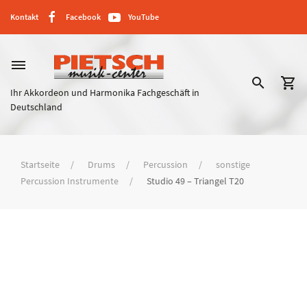
Kontakt
Facebook
YouTube
dehaze
search
shopping_cart
Ihr Akkordeon und Harmonika Fachgeschäft in
Deutschland
Startseite
Drums
Percussion
sonstige
Percussion Instrumente
Studio 49 – Triangel T20