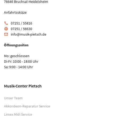
76646 Bruchsal-Heidelsheim
Anfahrtsskizze
07251 / 55816
phone
07251 / 56630
print
info@musik-pietsch.de
email
Öffnungszeiten
Mo: geschlossen
Di-Fr: 10:00 - 18:00 Uhr
Sa: 9:00 - 14:00 Uhr
Musik-Center Pietsch
Unser Team
Akkordeon-Reparatur Service
Limex Midi Service