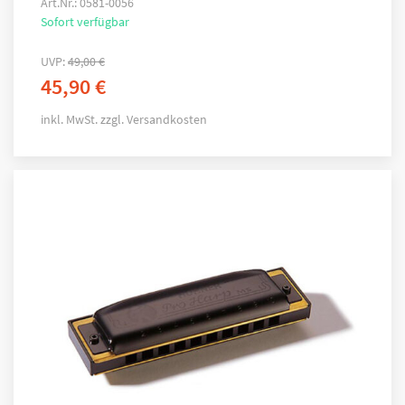
Art.Nr.: 0581-0056
Sofort verfügbar
UVP:
49,00
€
45,90
€
inkl. MwSt.
zzgl.
Versandkosten