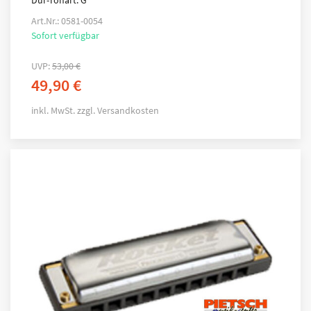
Dur-Tonart: G
Art.Nr.: 0581-0054
Sofort verfügbar
UVP:
53,00
€
49,90
€
inkl. MwSt.
zzgl.
Versandkosten