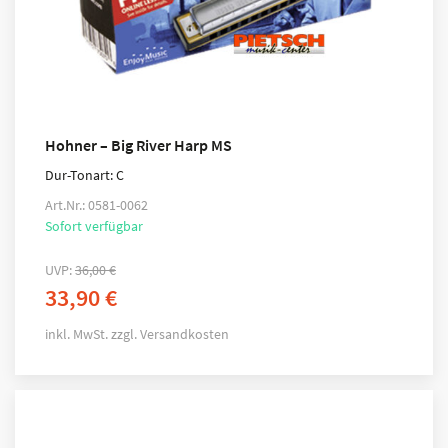
Hohner – Big River Harp MS
Dur-Tonart: C
Art.Nr.: 0581-0062
Sofort verfügbar
UVP:
36,00
€
33,90
€
inkl. MwSt.
zzgl.
Versandkosten