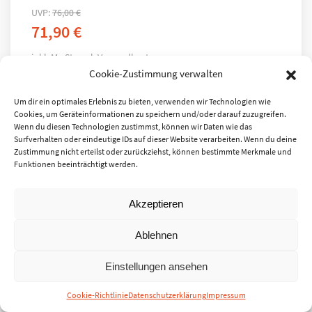
UVP:
76,00
€
71,90
€
inkl. MwSt.
zzgl.
Versandkosten
Cookie-Zustimmung verwalten
Um dir ein optimales Erlebnis zu bieten, verwenden wir Technologien wie
Cookies, um Geräteinformationen zu speichern und/oder darauf zuzugreifen.
Wenn du diesen Technologien zustimmst, können wir Daten wie das
Surfverhalten oder eindeutige IDs auf dieser Website verarbeiten. Wenn du deine
Zustimmung nicht erteilst oder zurückziehst, können bestimmte Merkmale und
Funktionen beeinträchtigt werden.
Akzeptieren
Ablehnen
Einstellungen ansehen
Cookie-Richtlinie
Datenschutzerklärung
Impressum