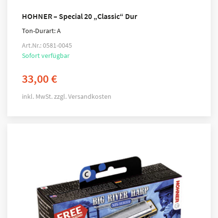
HOHNER – Special 20 „Classic“ Dur
Ton-Durart: A
Art.Nr.: 0581-0045
Sofort verfügbar
33,00
€
inkl. MwSt.
zzgl.
Versandkosten