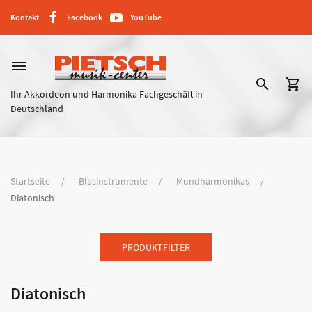
Kontakt
Facebook
YouTube
dehaze
search
shopping_cart
Ihr Akkordeon und Harmonika Fachgeschäft in
Deutschland
Startseite
Blasinstrumente
Mundharmonikas
Diatonisch
PRODUKTFILTER
Diatonisch