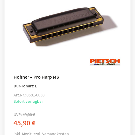
Hohner – Pro Harp MS
Dur-Tonart: E
Art.Nr.: 0581-0050
Sofort verfügbar
UVP:
49,00
€
45,90
€
inkl. MwSt.
zzgl.
Versandkosten