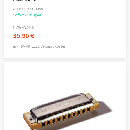
Dur-Tonart: A
Art.Nr.: 0581-0058
Sofort verfügbar
UVP:
43,00
€
39,90
€
inkl. MwSt.
zzgl.
Versandkosten