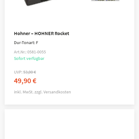
Hohner – HOHNER Rocket
Dur-Tonart: F
Art.Nr.: 0581-0055
Sofort verfügbar
UVP:
53,00
€
49,90
€
inkl. MwSt.
zzgl.
Versandkosten