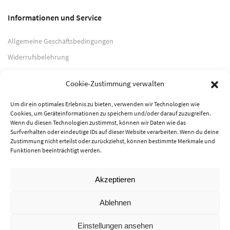
Informationen und Service
Allgemeine Geschäftsbedingungen
Widerrufsbelehrung
Impressum
Cookie-Zustimmung verwalten
Datenschutzerklärung
Um dir ein optimales Erlebnis zu bieten, verwenden wir Technologien wie
Cookies, um Geräteinformationen zu speichern und/oder darauf zuzugreifen.
Zahlungsarten
Wenn du diesen Technologien zustimmst, können wir Daten wie das
Surfverhalten oder eindeutige IDs auf dieser Website verarbeiten. Wenn du deine
PayPal
Zustimmung nicht erteilst oder zurückziehst, können bestimmte Merkmale und
Funktionen beeinträchtigt werden.
Vorkasse
Akzeptieren
© 2026 Musik-Center Pietsch e. K. - Alle Rechte vorbehalten
Ablehnen
Einstellungen ansehen