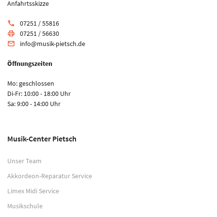
Anfahrtsskizze
07251 / 55816
phone
07251 / 56630
print
info@musik-pietsch.de
email
Öffnungszeiten
Mo: geschlossen
Di-Fr: 10:00 - 18:00 Uhr
Sa: 9:00 - 14:00 Uhr
Musik-Center Pietsch
Unser Team
Akkordeon-Reparatur Service
Limex Midi Service
Musikschule