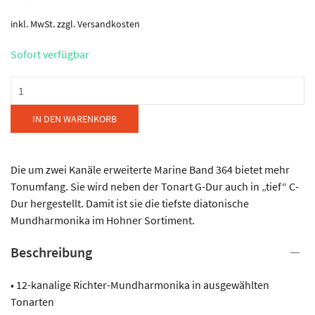
inkl. MwSt.
zzgl.
Versandkosten
Sofort verfügbar
Hohner
-
Marine
IN DEN WARENKORB
Band
G
24
Die um zwei Kanäle erweiterte Marine Band 364 bietet mehr
Menge
Tonumfang. Sie wird neben der Tonart G-Dur auch in „tief“ C-
Dur hergestellt. Damit ist sie die tiefste diatonische
Mundharmonika im Hohner Sortiment.
Beschreibung
• 12-kanalige Richter-Mundharmonika in ausgewählten
Tonarten