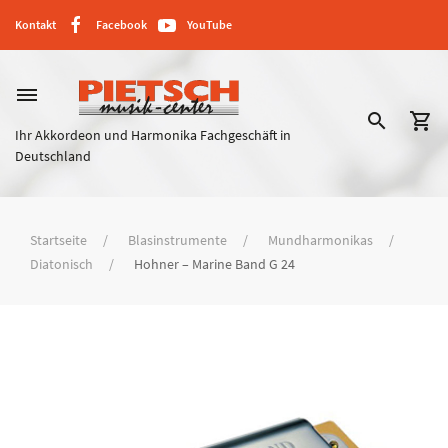
Kontakt
Facebook
YouTube
dehaze
search
shopping_cart
Ihr Akkordeon und Harmonika Fachgeschäft in
Deutschland
Startseite
Blasinstrumente
Mundharmonikas
Diatonisch
Hohner – Marine Band G 24