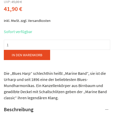
UVP:
45,00
€
41,90
€
inkl. MwSt.
zzgl.
Versandkosten
Sofort verfügbar
HOHNER
-
Marine
IN DEN WARENKORB
Band
"Classic"
Menge
Die „Blues Harp“ schlechthin heißt „Marine Band“, sie ist die
Urharp und seit 1896 eine der beliebtesten Blues-
Mundharmonikas. Ein Kanzellenkörper aus Birnbaum und
gewölbte Deckel mit Schallschlitzen geben der „Marine Band
classic“ ihren legendären Klang.
Beschreibung