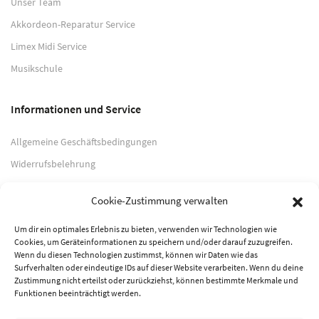
Unser Team
Akkordeon-Reparatur Service
Limex Midi Service
Musikschule
Informationen und Service
Allgemeine Geschäftsbedingungen
Widerrufsbelehrung
Impressum
Cookie-Zustimmung verwalten
Datenschutzerklärung
Um dir ein optimales Erlebnis zu bieten, verwenden wir Technologien wie
Cookies, um Geräteinformationen zu speichern und/oder darauf zuzugreifen.
Zahlungsarten
Wenn du diesen Technologien zustimmst, können wir Daten wie das
Surfverhalten oder eindeutige IDs auf dieser Website verarbeiten. Wenn du deine
PayPal
Zustimmung nicht erteilst oder zurückziehst, können bestimmte Merkmale und
Funktionen beeinträchtigt werden.
Vorkasse