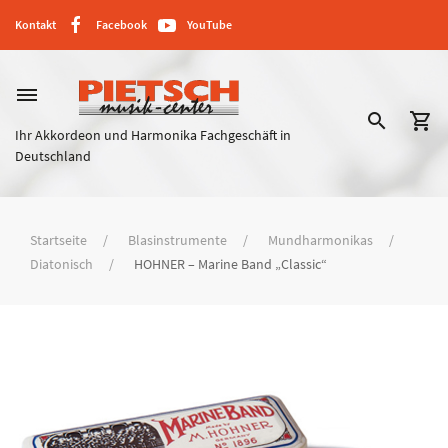
Kontakt
Facebook
YouTube
dehaze
search
shopping_cart
Ihr Akkordeon und Harmonika Fachgeschäft in
Deutschland
Startseite
Blasinstrumente
Mundharmonikas
Diatonisch
HOHNER – Marine Band „Classic“