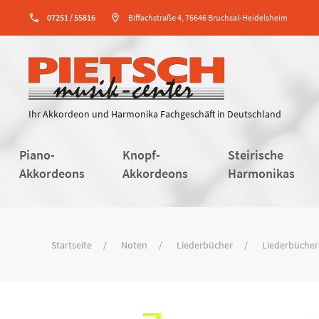
phone
07251 / 55816
location_on
Biffachstraße 4, 76646 Bruchsal-Heidelsheim
Ihr Akkordeon und Harmonika Fachgeschäft in Deutschland
Piano-
Knopf-
Steirische
Akkordeons
Akkordeons
Harmonikas
Startseite
Noten
Liederbücher
Liederbücher 