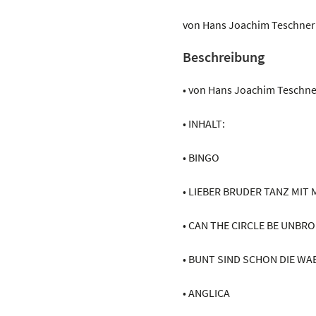
Gitarrenclub
Band
von Hans Joachim Teschner
2
Beschreibung
Menge
• von Hans Joachim Teschne
• INHALT:
• BINGO
• LIEBER BRUDER TANZ MIT 
• CAN THE CIRCLE BE UNBR
• BUNT SIND SCHON DIE WA
• ANGLICA