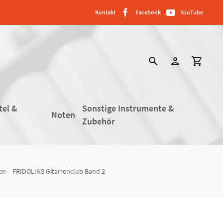
Kontakt
Facebook
YouTube
search
person
shopping_cart
tel &
Sonstige Instrumente &
Noten
Zubehör
en – FRIDOLINS Gitarrenclub Band 2