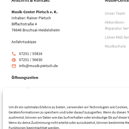
Anschrift & Kontakt
Musik-Cente
Musik-Center Pietsch e. K.
Unser Team
Inhaber: Rainer Pietsch
Akkordeon-
Biffachstraße 4
Reparatur Ser
76646 Bruchsal-Heidelsheim
Limex Midi Ser
Anfahrtsskizze
Musikschule
07251 / 55816
phone
07251 / 56630
print
info@musik-pietsch.de
email
Öffnungszeiten
Mo: geschlossen
Di-Fr: 10:00 - 18:00 Uhr
Sa: 9:00 - 14:00 Uhr
Um dir ein optimales Erlebnis zu bieten, verwenden wir Technologien wie Cookies
Geräteinformationen zu speichern und/oder darauf zuzugreifen. Wenn du diesen 
zustimmst, können wir Daten wie das Surfverhalten oder eindeutige IDs auf dieser 
Wenn du deine Zustimmung nicht erteilst oder zurückziehst, können bestimmte M
Funktionen beeinträchtigt werden.