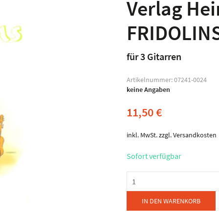
Verlag Hei
FRIDOLINS
für 3 Gitarren
Artikelnummer:
07241-0024
keine Angaben
11,50
€
inkl. MwSt.
zzgl.
Versandkosten
Sofort verfügbar
Verlag
Heinrichshofen
-
IN DEN WARENKORB
FRIDOLINS