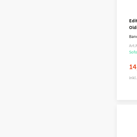
Edi
Old
Ban
Art.
Sofo
14
inkl