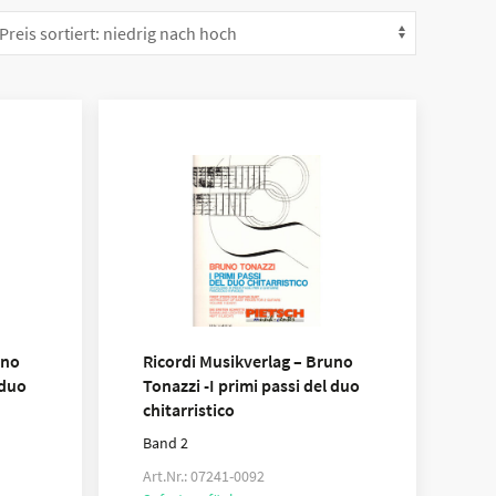
uno
Ricordi Musikverlag – Bruno
 duo
Tonazzi -I primi passi del duo
chitarristico
Band 2
Art.Nr.: 07241-0092