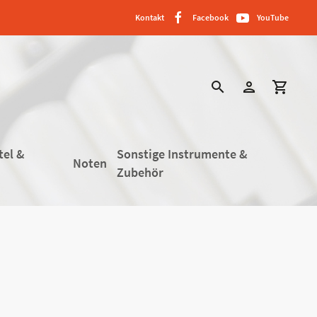
Kontakt
Facebook
YouTube
search
person
shopping_cart
tel &
Sonstige Instrumente &
Noten
Zubehör