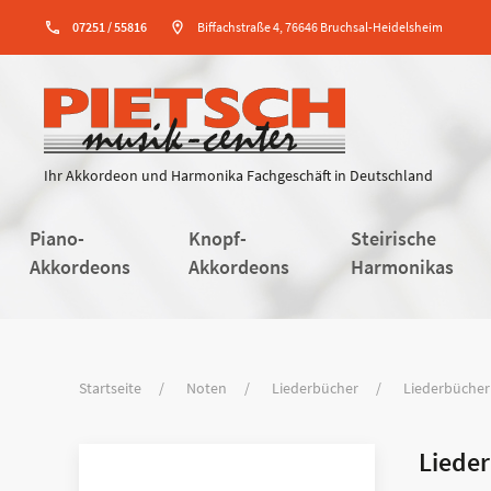
phone
07251 / 55816
location_on
Biffachstraße 4, 76646 Bruchsal-Heidelsheim
Ihr Akkordeon und Harmonika Fachgeschäft in Deutschland
Piano-
Knopf-
Steirische
Akkordeons
Akkordeons
Harmonikas
Startseite
Noten
Liederbücher
Liederbücher 
Lieder