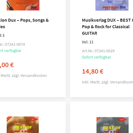
tion Dux – Pops, Songs &
Musikverlag DUX – BEST 
ies
Pop & Rock for Classical
GUITAR
d 3
Vol. 11
Nr.: 07241-0074
rt verfügbar
Art.Nr.: 07241-0029
Sofort verfügbar
,00
€
14,80
€
. MwSt.
zzgl.
Versandkosten
inkl. MwSt.
zzgl.
Versandkost