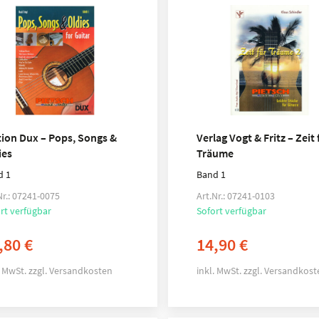
tion Dux – Pops, Songs &
Verlag Vogt & Fritz – Zeit 
ies
Träume
d 1
Band 1
Nr.: 07241-0075
Art.Nr.: 07241-0103
rt verfügbar
Sofort verfügbar
,80
€
14,90
€
. MwSt.
zzgl.
Versandkosten
inkl. MwSt.
zzgl.
Versandkost