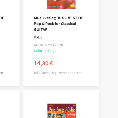
OF
Musikverlag DUX – BEST OF
Pop & Rock for Classical
GUITAR
Vol. 3
Art.Nr.: 07241-0039
Sofort verfügbar
14,80
€
en
inkl. MwSt.
zzgl.
Versandkosten