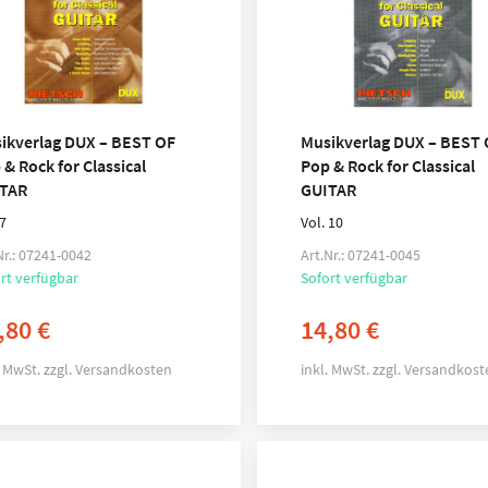
ikverlag DUX – BEST OF
Musikverlag DUX – BEST 
 & Rock for Classical
Pop & Rock for Classical
TAR
GUITAR
 7
Vol. 10
Nr.: 07241-0042
Art.Nr.: 07241-0045
rt verfügbar
Sofort verfügbar
,80
€
14,80
€
. MwSt.
zzgl.
Versandkosten
inkl. MwSt.
zzgl.
Versandkost