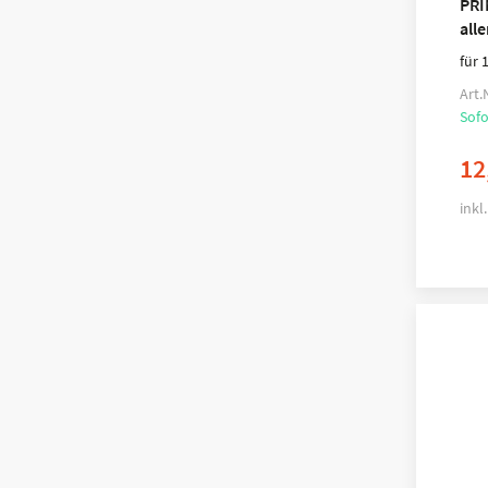
PRI
alle
für 
Art.
Sofo
12
inkl