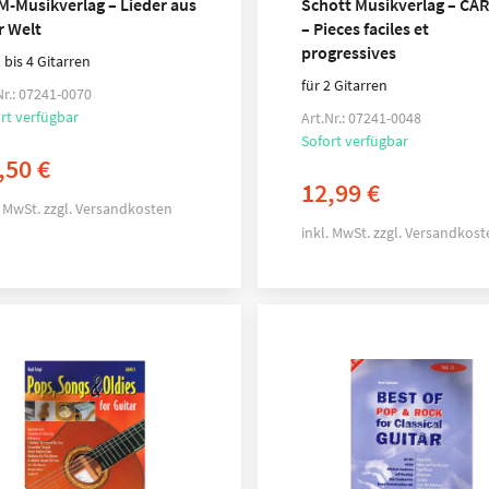
M-Musikverlag – Lieder aus
Schott Musikverlag – CA
r Welt
– Pieces faciles et
progressives
1 bis 4 Gitarren
für 2 Gitarren
Nr.: 07241-0070
rt verfügbar
Art.Nr.: 07241-0048
Sofort verfügbar
,50
€
12,99
€
. MwSt.
zzgl.
Versandkosten
inkl. MwSt.
zzgl.
Versandkost