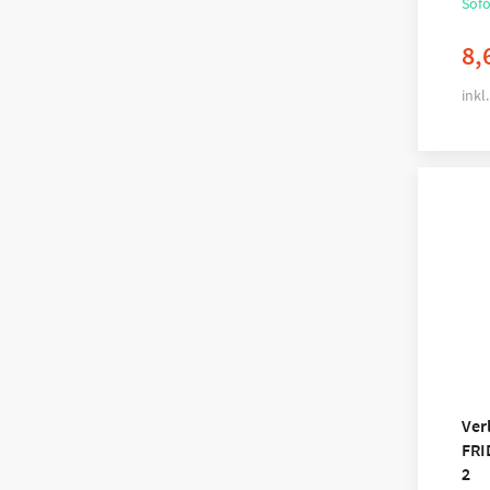
Sofo
8,
inkl
Ver
FRI
2