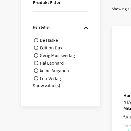
Produkt Filter
Showing all
Hersteller
De Haske
Edition Dux
Gerig Musikverlag
Hal Leonard
keine Angaben
Leu-Verlag
Show value(s)
Har
NEW
Mit
für 
Art.