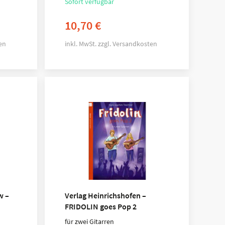
Sofort verfügbar
10,70
€
en
inkl. MwSt.
zzgl.
Versandkosten
w –
Verlag Heinrichshofen –
FRIDOLIN goes Pop 2
für zwei Gitarren