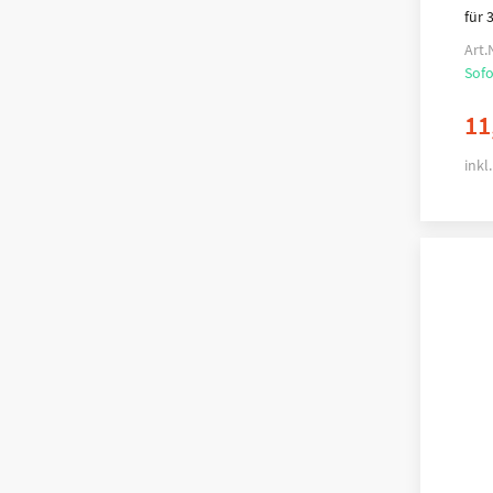
für 
Art.
Sofo
11
inkl