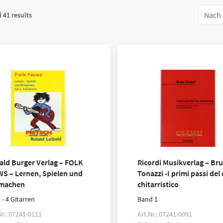
 41 results
ald Burger Verlag – FOLK
Ricordi Musikverlag – Br
S – Lernen, Spielen und
Tonazzi -I primi passi del
machen
chitarristico
1 - 4 Gitarren
Band 1
Nr.: 07241-0111
Art.Nr.: 07241-0091