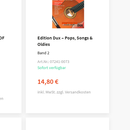
OF
Edition Dux – Pops, Songs &
Oldies
Band 2
Art.Nr.: 07241-0073
Sofort verfügbar
14,80
€
inkl. MwSt.
zzgl.
Versandkosten
en