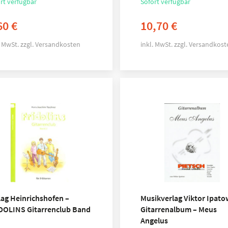
rt verfügbar
Sofort verfügbar
60
€
10,70
€
. MwSt.
zzgl.
Versandkosten
inkl. MwSt.
zzgl.
Versandkost
lag Heinrichshofen –
Musikverlag Viktor Ipato
DOLINS Gitarrenclub Band
Gitarrenalbum – Meus
Angelus