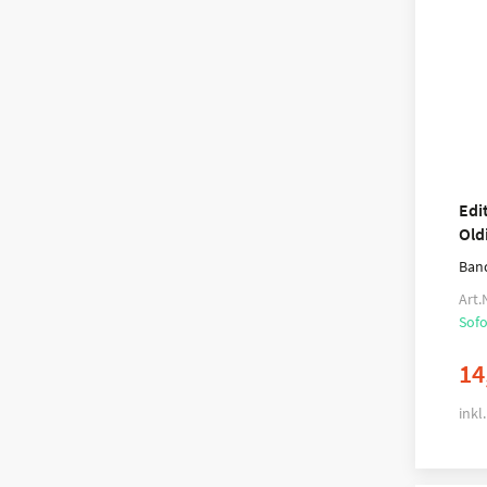
Edi
Old
Ban
Art.
Sofo
14
inkl