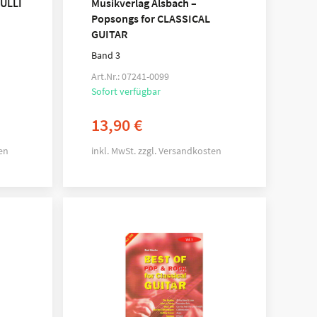
RULLI
Musikverlag Alsbach –
Popsongs for CLASSICAL
GUITAR
Band 3
Art.Nr.: 07241-0099
Sofort verfügbar
13,90
€
en
inkl. MwSt.
zzgl.
Versandkosten