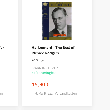
für
Hal Leonard – The Best of
Richard Rodgers
20 Songs
Art.Nr.: 07241-0114
Sofort verfügbar
15,90
€
en
inkl. MwSt.
zzgl.
Versandkosten