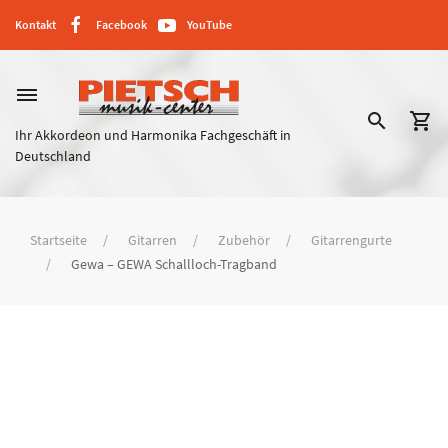
Kontakt
Facebook
YouTube
dehaze
search
shopping_cart
Ihr Akkordeon und Harmonika Fachgeschäft in
Deutschland
Startseite
Gitarren
Zubehör
Gitarrengurte
Gewa – GEWA Schallloch-Tragband