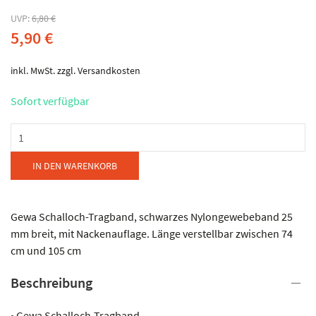
UVP:
6,80
€
5,90
€
inkl. MwSt.
zzgl.
Versandkosten
Sofort verfügbar
Gewa
-
GEWA
IN DEN WARENKORB
Schallloch-
Tragband
Menge
Gewa Schalloch-Tragband, schwarzes Nylongewebeband 25
mm breit, mit Nackenauflage. Länge verstellbar zwischen 74
cm und 105 cm
Beschreibung
• Gewa Schalloch-Tragband