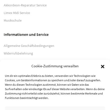
Akkordeon-Reparatur Service
Limex Midi Service
Musikschule
Informationen und Service
Allgemeine Geschäftsbedingungen
Widerrufsbelehrung
Impressum
Cookie-Zustimmung verwalten
Datenschutzerklärung
Um dir ein optimales Erlebnis zu bieten, verwenden wir Technologien wie
Cookies, um Geräteinformationen zu speichern und/oder darauf zuzugreifen.
Zahlungsarten
Wenn du diesen Technologien zustimmst, können wir Daten wie das
Surfverhalten oder eindeutige IDs auf dieser Website verarbeiten. Wenn du deine
PayPal
Zustimmung nicht erteilst oder zurückziehst, können bestimmte Merkmale und
Funktionen beeinträchtigt werden.
Vorkasse