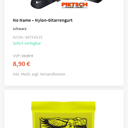
No Name – Nylon-Gitarrengurt
schwarz
Art.Nr.: 0473-0115
Sofort verfügbar
UVP:
10,00
€
8,90
€
inkl. MwSt.
zzgl.
Versandkosten