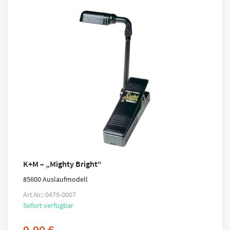
K+M – „Mighty Bright“
85600 Auslaufmodell
Art.Nr.: 0479-0007
Sofort verfügbar
9,90
€