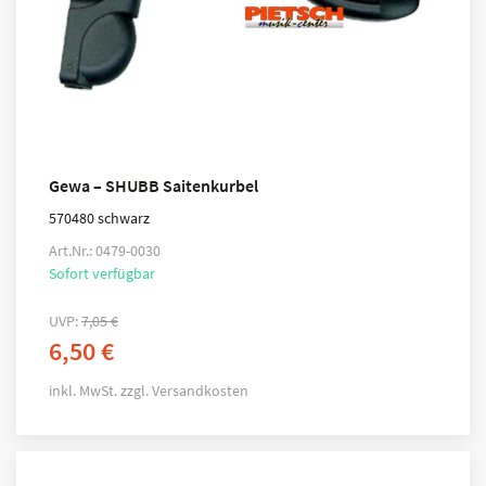
Gewa – SHUBB Saitenkurbel
570480 schwarz
Art.Nr.: 0479-0030
Sofort verfügbar
UVP:
7,05
€
6,50
€
inkl. MwSt.
zzgl.
Versandkosten