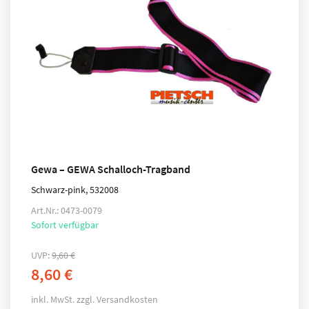
Gewa – GEWA Schalloch-Tragband
Schwarz-pink, 532008
Art.Nr.: 0473-0079
Sofort verfügbar
UVP:
9,60
€
8,60
€
inkl. MwSt.
zzgl.
Versandkosten