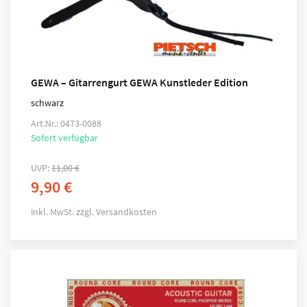
GEWA – Gitarrengurt GEWA Kunstleder Edition
schwarz
Art.Nr.: 0473-0088
Sofort verfügbar
UVP:
11,00
€
9,90
€
inkl. MwSt.
zzgl.
Versandkosten