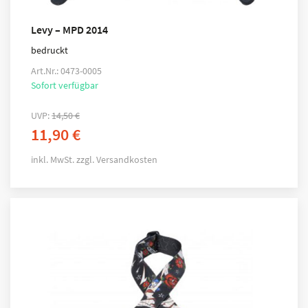
Levy – MPD 2014
bedruckt
Art.Nr.: 0473-0005
Sofort verfügbar
UVP:
14,50
€
11,90
€
inkl. MwSt.
zzgl.
Versandkosten