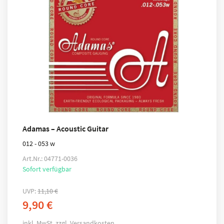
Adamas – Acoustic Guitar
012 - 053 w
Art.Nr.: 04771-0036
Sofort verfügbar
UVP:
11,10
€
9,90
€
inkl. MwSt.
zzgl.
Versandkosten