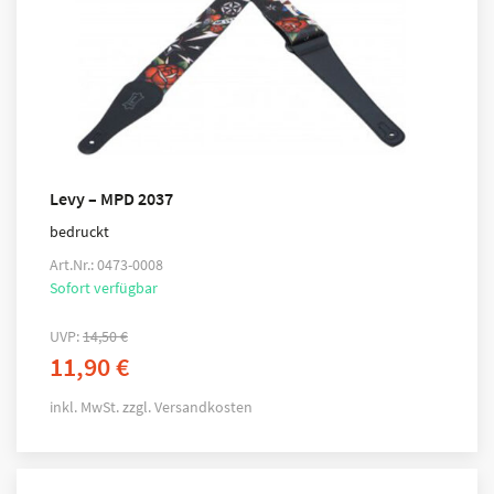
Levy – MPD 2037
bedruckt
Art.Nr.: 0473-0008
Sofort verfügbar
UVP:
14,50
€
11,90
€
inkl. MwSt.
zzgl.
Versandkosten