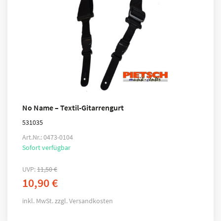
No Name – Textil-Gitarrengurt
531035
Art.Nr.: 0473-0104
Sofort verfügbar
UVP:
11,50
€
10,90
€
inkl. MwSt.
zzgl.
Versandkosten