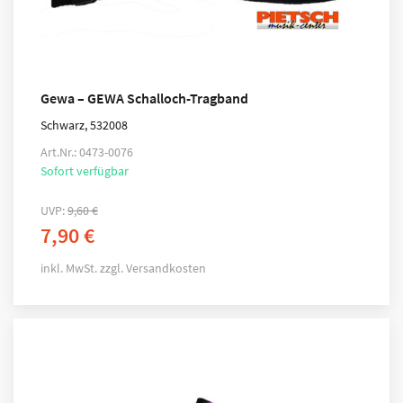
Gewa – GEWA Schalloch-Tragband
Schwarz, 532008
Art.Nr.: 0473-0076
Sofort verfügbar
UVP:
9,60
€
7,90
€
inkl. MwSt.
zzgl.
Versandkosten