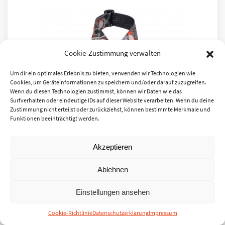
Cookie-Zustimmung verwalten
Um dir ein optimales Erlebnis zu bieten, verwenden wir Technologien wie
Cookies, um Geräteinformationen zu speichern und/oder darauf zuzugreifen.
Wenn du diesen Technologien zustimmst, können wir Daten wie das
Surfverhalten oder eindeutige IDs auf dieser Website verarbeiten. Wenn du deine
Zustimmung nicht erteilst oder zurückziehst, können bestimmte Merkmale und
Funktionen beeinträchtigt werden.
Akzeptieren
Levy – MPD 2041
Ablehnen
bedruckt
Art.Nr.: 0473-0010
Einstellungen ansehen
Sofort verfügbar
Cookie-Richtlinie
Datenschutzerklärung
Impressum
UVP:
14,50
€