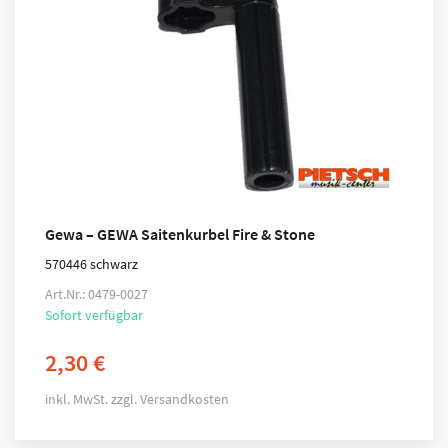
Gewa – GEWA Saitenkurbel Fire & Stone
570446 schwarz
Art.Nr.: 0479-0027
Sofort verfügbar
2,30
€
inkl. MwSt.
zzgl.
Versandkosten