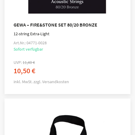
GEWA – FIRE&STONE SET 80/20 BRONZE
12-string Extra-Light
Art.Nr.: 04771-0028
Sofort verfügbar
UVP:
11,40
€
10,50
€
inkl. MwSt.
zzgl.
Versandkosten