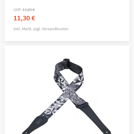
UVP:
13,20
€
11,30
€
inkl. MwSt.
zzgl.
Versandkosten