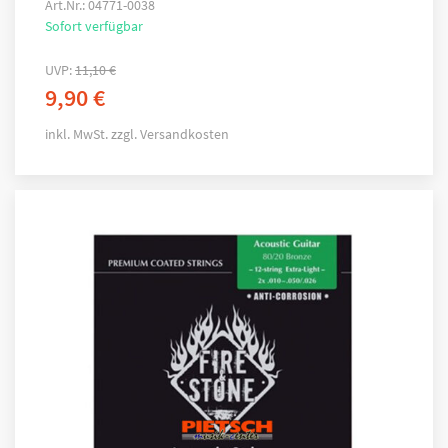
Art.Nr.: 04771-0038
Sofort verfügbar
UVP:
11,10
€
9,90
€
inkl. MwSt.
zzgl.
Versandkosten