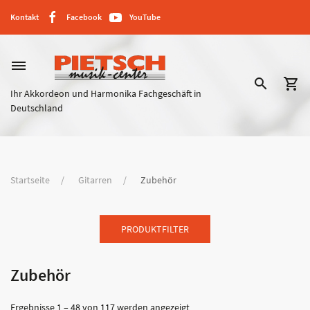
Kontakt
Facebook
YouTube
dehaze
search
shopping_cart
Ihr Akkordeon und Harmonika Fachgeschäft in
Deutschland
Startseite
Gitarren
Zubehör
PRODUKTFILTER
Zubehör
Ergebnisse 1 – 48 von 117 werden angezeigt