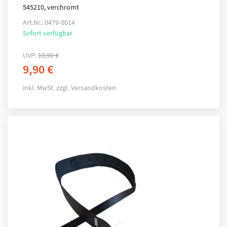
545210, verchromt
Art.Nr.: 0479-0014
Sofort verfügbar
UVP:
10,90
€
9,90
€
inkl. MwSt.
zzgl.
Versandkosten