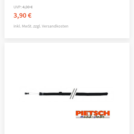
UVP:
4,30
€
3,90
€
inkl. MwSt.
zzgl.
Versandkosten