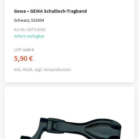
Gewa – GEWA Schallloch-Tragband
Schwarz, 532004
Art.Nr.: 0473-0041
Sofort verfügbar
UVP:
6,80
€
5,90
€
inkl. MwSt.
zzgl.
Versandkosten