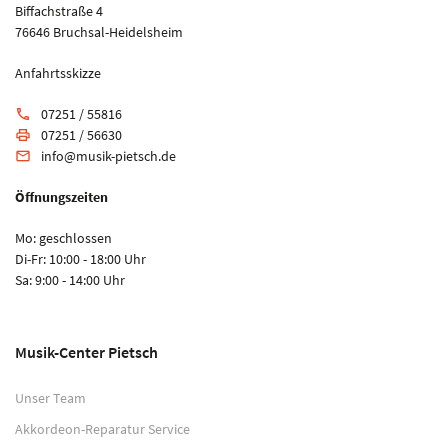
Biffachstraße 4
76646 Bruchsal-Heidelsheim
Anfahrtsskizze
07251 / 55816
phone
07251 / 56630
print
info@musik-pietsch.de
email
Öffnungszeiten
Mo: geschlossen
Di-Fr: 10:00 - 18:00 Uhr
Sa: 9:00 - 14:00 Uhr
Musik-Center Pietsch
Unser Team
Akkordeon-Reparatur Service