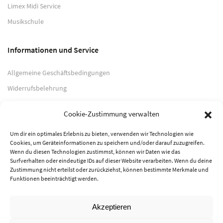
Limex Midi Service
Musikschule
Informationen und Service
Allgemeine Geschäftsbedingungen
Widerrufsbelehrung
Impressum
Cookie-Zustimmung verwalten
Datenschutzerklärung
Um dir ein optimales Erlebnis zu bieten, verwenden wir Technologien wie
Cookies, um Geräteinformationen zu speichern und/oder darauf zuzugreifen.
Zahlungsarten
Wenn du diesen Technologien zustimmst, können wir Daten wie das
Surfverhalten oder eindeutige IDs auf dieser Website verarbeiten. Wenn du deine
PayPal
Zustimmung nicht erteilst oder zurückziehst, können bestimmte Merkmale und
Funktionen beeinträchtigt werden.
Vorkasse
Akzeptieren
© 2026 Musik-Center Pietsch e. K. - Alle Rechte vorbehalten