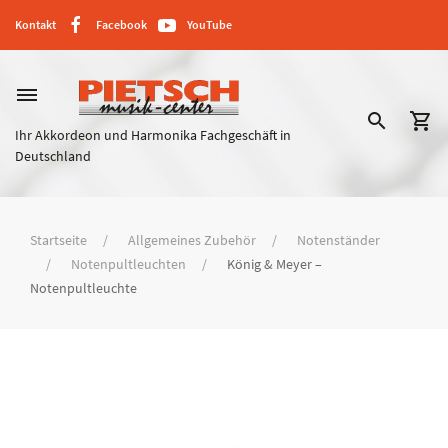
Kontakt
Facebook
YouTube
dehaze
search
shopping_cart
Ihr Akkordeon und Harmonika Fachgeschäft in
Deutschland
Startseite
Allgemeines Zubehör
Notenständer
Notenpultleuchten
König & Meyer –
Notenpultleuchte