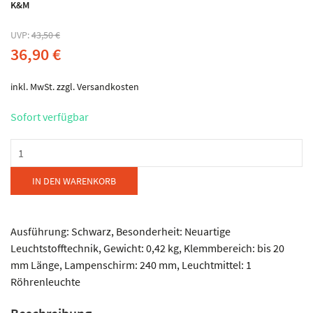
K&M
UVP:
43,50
€
36,90
€
inkl. MwSt.
zzgl.
Versandkosten
Sofort verfügbar
König
&
Meyer
IN DEN WARENKORB
-
Notenpultleuchte
Menge
Ausführung: Schwarz, Besonderheit: Neuartige
Leuchtstofftechnik, Gewicht: 0,42 kg, Klemmbereich: bis 20
mm Länge, Lampenschirm: 240 mm, Leuchtmittel: 1
Röhrenleuchte