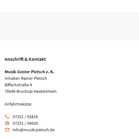
Anschrift & Kontakt
Musik-Center Pietsch e. K.
Inhaber: Rainer Pietsch
Biffachstraße 4
76646 Bruchsal-Heidelsheim
Anfahrtsskizze
07251 / 55816
phone
07251 / 56630
print
info@musik-pietsch.de
email