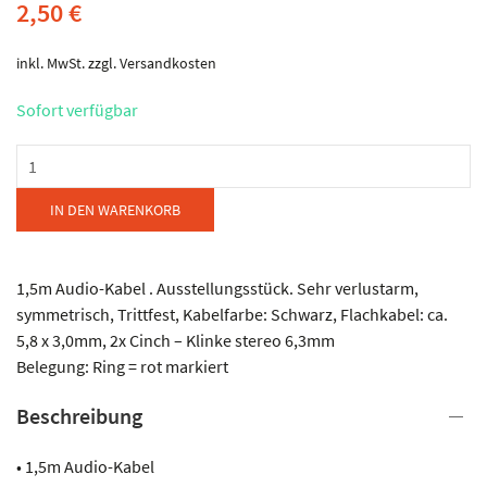
2,50
€
inkl. MwSt.
zzgl.
Versandkosten
Sofort verfügbar
Dreitec
-
Y-
IN DEN WARENKORB
Audio-
Kabel
Menge
1,5m Audio-Kabel . Ausstellungsstück. Sehr verlustarm,
symmetrisch, Trittfest, Kabelfarbe: Schwarz, Flachkabel: ca.
5,8 x 3,0mm, 2x Cinch – Klinke stereo 6,3mm
Belegung: Ring = rot markiert
Beschreibung
• 1,5m Audio-Kabel