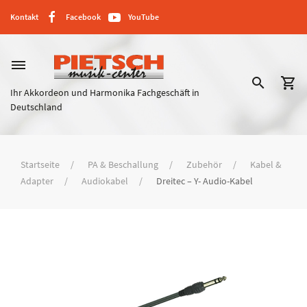
Kontakt
Facebook
YouTube
dehaze
search
shopping_cart
Ihr Akkordeon und Harmonika Fachgeschäft in
Deutschland
Startseite
PA & Beschallung
Zubehör
Kabel &
Adapter
Audiokabel
Dreitec – Y- Audio-Kabel