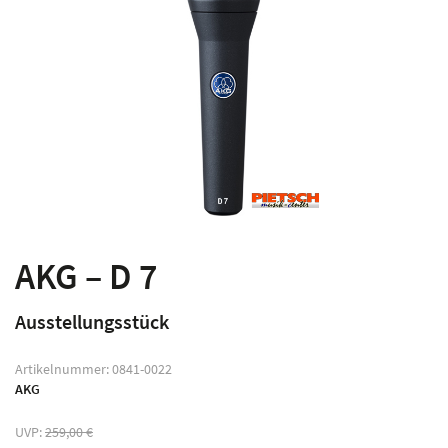
AKG – D 7
Ausstellungsstück
Artikelnummer:
0841-0022
AKG
UVP:
259,00
€