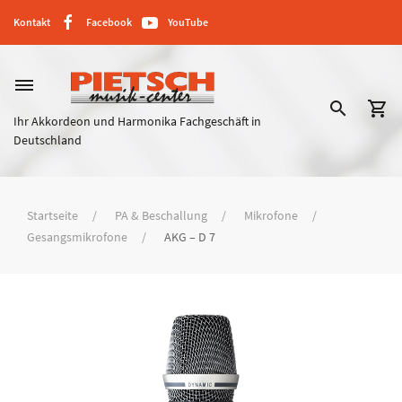
Kontakt
Facebook
YouTube
dehaze
search
shopping_cart
Ihr Akkordeon und Harmonika Fachgeschäft in
Deutschland
Startseite
PA & Beschallung
Mikrofone
Gesangsmikrofone
AKG – D 7