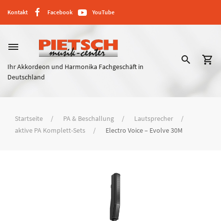
Kontakt
Facebook
YouTube
dehaze
search
shopping_cart
Ihr Akkordeon und Harmonika Fachgeschäft in
Deutschland
Startseite
PA & Beschallung
Lautsprecher
aktive PA Komplett-Sets
Electro Voice – Evolve 30M