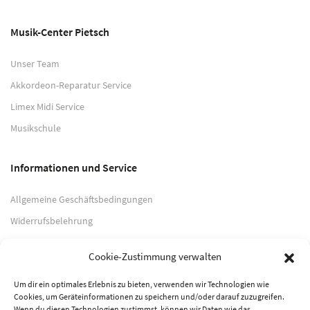
Musik-Center Pietsch
Unser Team
Akkordeon-Reparatur Service
Limex Midi Service
Musikschule
Informationen und Service
Allgemeine Geschäftsbedingungen
Widerrufsbelehrung
Impressum
Cookie-Zustimmung verwalten
Datenschutzerklärung
Um dir ein optimales Erlebnis zu bieten, verwenden wir Technologien wie
Cookies, um Geräteinformationen zu speichern und/oder darauf zuzugreifen.
Zahlungsarten
Wenn du diesen Technologien zustimmst, können wir Daten wie das