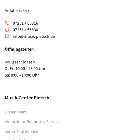
Anfahrtsskizze
07251 / 55816
phone
07251 / 56630
print
info@musik-pietsch.de
email
Öffnungszeiten
Mo: geschlossen
Di-Fr: 10:00 - 18:00 Uhr
Sa: 9:00 - 14:00 Uhr
Musik-Center Pietsch
Unser Team
Akkordeon-Reparatur Service
Limex Midi Service