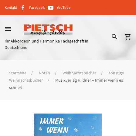
Kontakt
Facebook
YouTube
dehaze
search
shopping_cart
Ihr Akkordeon und Harmonika Fachgeschäft in
Deutschland
Startseite
Noten
Weihnachtsbücher
sonstige
Weihnachtsbücher
Musikverlag Hildner – Immer wenn es
schneit