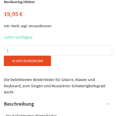
Musikverlag Hildner
19,95
€
inkl. MwSt.
zzgl.
Versandkosten
Sofort verfügbar
Musikverlag
Hildner
-
IN DEN WARENKORB
Immer
wenn
es
Die beliebtesten Winterlieder für Gitarre, Klavier und
schneit
Keyboard, zum Singen und Musizieren Schwierigkeitsgrad:
Menge
leicht
Beschreibung
• Die beliebtesten Winterlieder