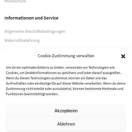
Musikschule
Informationen und Service
Allgemeine Geschäftsbedingungen
Widerrufsbelehrung
Impressum
Cookie-Zustimmung verwalten
Datenschutzerklärung
Um dir ein optimales Erlebnis zu bieten, verwenden wir Technologien wie
Cookies, um Geräteinformationen zu speichern und/oder darauf zuzugreifen.
Zahlungsarten
Wenn du diesen Technologien zustimmst, können wir Daten wie das
Surfverhalten oder eindeutige IDs auf dieser Website verarbeiten. Wenn du deine
PayPal
Zustimmung nicht erteilst oder zurückziehst, können bestimmte Merkmale und
Funktionen beeinträchtigt werden.
Vorkasse
Akzeptieren
© 2026 Musik-Center Pietsch e. K. - Alle Rechte vorbehalten
Ablehnen