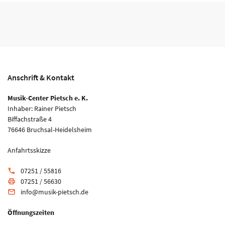
Anschrift & Kontakt
Musik-Center Pietsch e. K.
Inhaber: Rainer Pietsch
Biffachstraße 4
76646 Bruchsal-Heidelsheim
Anfahrtsskizze
07251 / 55816
phone
07251 / 56630
print
info@musik-pietsch.de
email
Öffnungszeiten