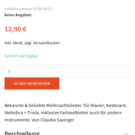
Artikelnummer:
0736-0013
keine Angaben
12,90
€
inkl. MwSt.
zzgl.
Versandkosten
Sofort verfügbar
Edition
Metropol
Musikverlag
IN DEN WARENKORB
GmbH
-
Meine
Bekannte & beliebte Weihnachtslieder. für Klavier, Keyboard,
bunten
Melodica + Triola. Inklusive Farbaufkleber auch für andere
Noten
Instrumente. Von Claudia Saxinger
Menge
Beschreibung