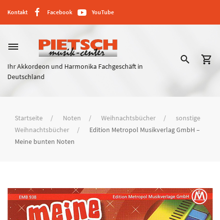
Kontakt
Facebook
YouTube
dehaze
search
shopping_cart
Ihr Akkordeon und Harmonika Fachgeschäft in
Deutschland
Startseite
Noten
Weihnachtsbücher
sonstige
Weihnachtsbücher
Edition Metropol Musikverlag GmbH –
Meine bunten Noten