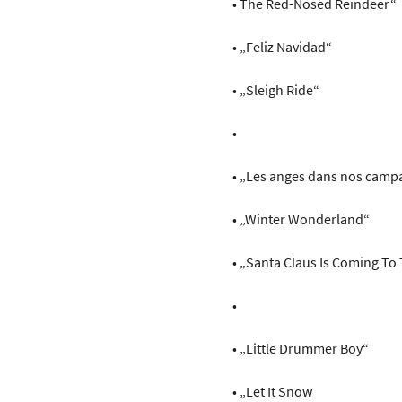
• The Red-Nosed Reindeer“
• „Feliz Navidad“
• „Sleigh Ride“
•
• „Les anges dans nos camp
• „Winter Wonderland“
• „Santa Claus Is Coming To
•
• „Little Drummer Boy“
• „Let It Snow