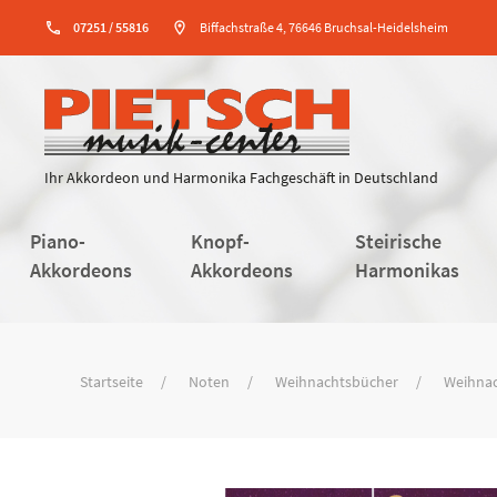
phone
07251 / 55816
location_on
Biffachstraße 4, 76646 Bruchsal-Heidelsheim
Ihr Akkordeon und Harmonika Fachgeschäft in Deutschland
Piano-
Knopf-
Steirische
Akkordeons
Akkordeons
Harmonikas
Startseite
Noten
Weihnachtsbücher
Weihnac