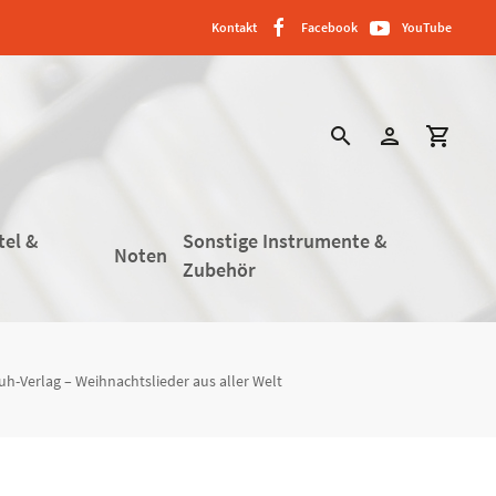
Kontakt
Facebook
YouTube
search
person
shopping_cart
tel &
Sonstige Instrumente &
Noten
Zubehör
h-Verlag – Weihnachtslieder aus aller Welt