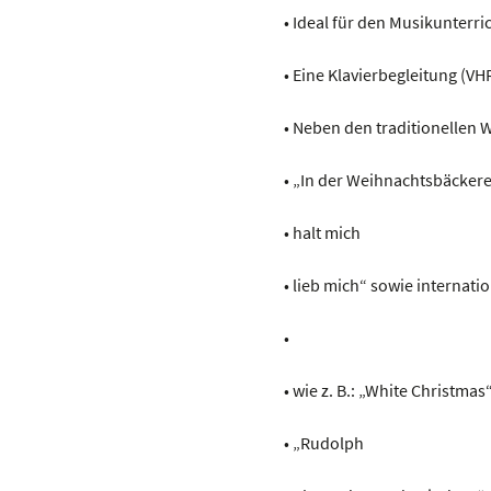
• Ideal für den Musikunterri
• Eine Klavierbegleitung (VHR
• Neben den traditionellen 
• „In der Weihnachtsbäcker
• halt mich
• lieb mich“ sowie internatio
•
• wie z. B.: „White Christmas
• „Rudolph