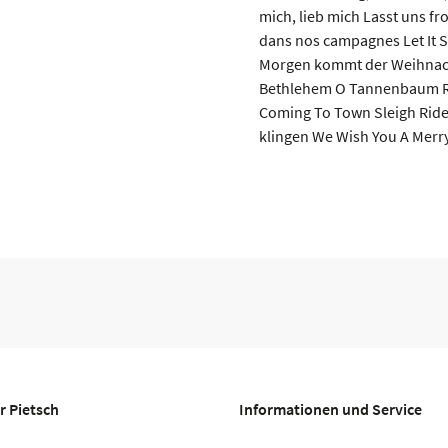
mich, lieb mich Lasst uns fr
dans nos campagnes Let It S
Morgen kommt der Weihnacht
Bethlehem O Tannenbaum Ru
Coming To Town Sleigh Ride S
klingen We Wish You A Merr
r Pietsch
Informationen und Service