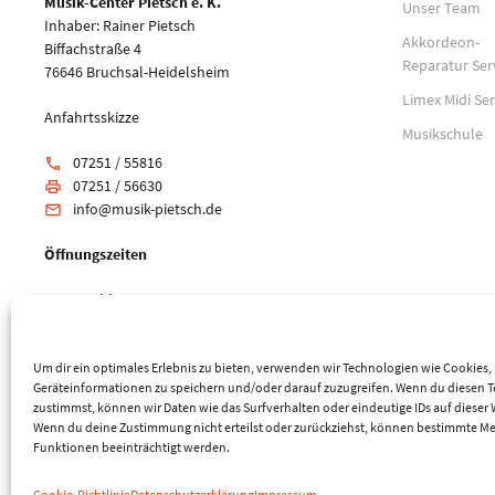
Musik-Center Pietsch e. K.
Unser Team
Inhaber: Rainer Pietsch
Akkordeon-
Biffachstraße 4
Reparatur Ser
76646 Bruchsal-Heidelsheim
Limex Midi Ser
Anfahrtsskizze
Musikschule
07251 / 55816
phone
07251 / 56630
print
info@musik-pietsch.de
email
Öffnungszeiten
Mo: geschlossen
Di-Fr: 10:00 - 18:00 Uhr
Sa: 9:00 - 14:00 Uhr
Um dir ein optimales Erlebnis zu bieten, verwenden wir Technologien wie Cookies
Geräteinformationen zu speichern und/oder darauf zuzugreifen. Wenn du diesen 
zustimmst, können wir Daten wie das Surfverhalten oder eindeutige IDs auf dieser 
Wenn du deine Zustimmung nicht erteilst oder zurückziehst, können bestimmte M
Funktionen beeinträchtigt werden.
© 2026 Musik-Center Pietsch e. K. - Alle Rechte vorbehalten
Cookie-Richtlinie
Datenschutzerklärung
Impressum