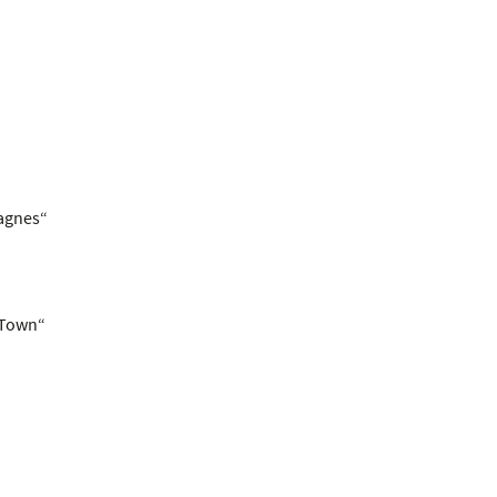
agnes“
 Town“