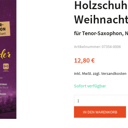
Holzschuh
Weihnachts
für Tenor-Saxophon, 
Artikelnummer:
07354-0006
12,80
€
inkl. MwSt.
zzgl.
Versandkosten
Sofort verfügbar
Holzschuh-
Verlag
-
IN DEN WARENKORB
Weihnachtslieder
aus