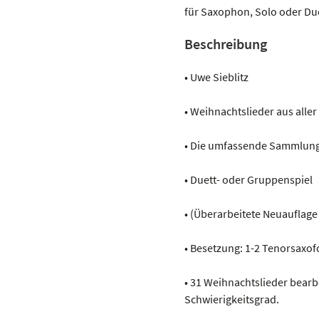
aller
für Saxophon, Solo oder Du
Welt
Beschreibung
Menge
• Uwe Sieblitz
• Weihnachtslieder aus alle
• Die umfassende Sammlung 
• Duett- oder Gruppenspiel
• (Überarbeitete Neuauflage
• Besetzung: 1-2 Tenorsaxo
• 31 Weihnachtslieder bearbe
Schwierigkeitsgrad.