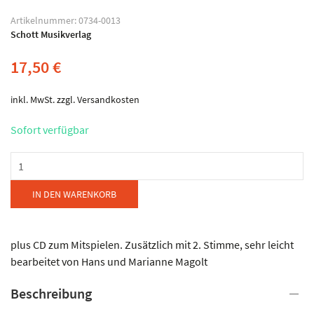
Artikelnummer:
0734-0013
Schott Musikverlag
17,50
€
inkl. MwSt.
zzgl.
Versandkosten
Sofort verfügbar
Schott
Musikverlag
-
IN DEN WARENKORB
Die
schönsten
Weihnachtslieder
plus CD zum Mitspielen. Zusätzlich mit 2. Stimme, sehr leicht
Menge
bearbeitet von Hans und Marianne Magolt
Beschreibung