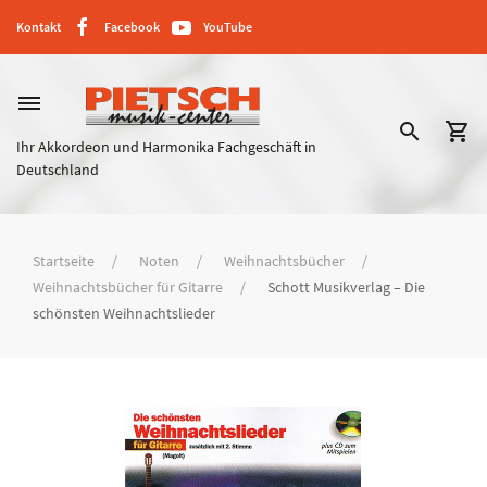
Kontakt
Facebook
YouTube
dehaze
search
shopping_cart
Ihr Akkordeon und Harmonika Fachgeschäft in
Deutschland
Startseite
Noten
Weihnachtsbücher
Weihnachtsbücher für Gitarre
Schott Musikverlag – Die
schönsten Weihnachtslieder