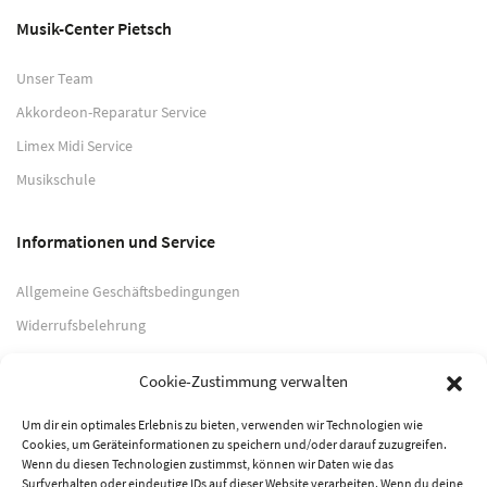
Musik-Center Pietsch
Unser Team
Akkordeon-Reparatur Service
Limex Midi Service
Musikschule
Informationen und Service
Allgemeine Geschäftsbedingungen
Widerrufsbelehrung
Impressum
Cookie-Zustimmung verwalten
Datenschutzerklärung
Um dir ein optimales Erlebnis zu bieten, verwenden wir Technologien wie
Cookies, um Geräteinformationen zu speichern und/oder darauf zuzugreifen.
Zahlungsarten
Wenn du diesen Technologien zustimmst, können wir Daten wie das
Surfverhalten oder eindeutige IDs auf dieser Website verarbeiten. Wenn du deine