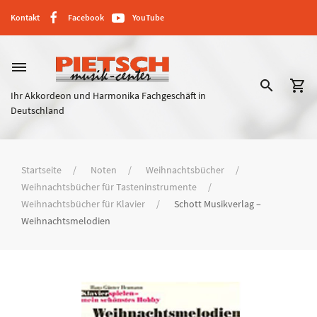
Kontakt
Facebook
YouTube
dehaze
search
shopping_cart
Ihr Akkordeon und Harmonika Fachgeschäft in
Deutschland
Startseite
Noten
Weihnachtsbücher
Weihnachtsbücher für Tasteninstrumente
Weihnachtsbücher für Klavier
Schott Musikverlag –
Weihnachtsmelodien