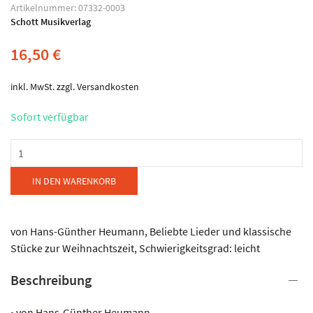
Artikelnummer:
07332-0003
Schott Musikverlag
16,50
€
inkl. MwSt.
zzgl.
Versandkosten
Sofort verfügbar
Schott
Musikverlag
-
IN DEN WARENKORB
Weihnachtsmelodien
Menge
von Hans-Günther Heumann, Beliebte Lieder und klassische
Stücke zur Weihnachtszeit, Schwierigkeitsgrad: leicht
Beschreibung
• von Hans-Günther Heumann