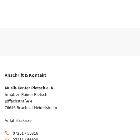
Anschrift & Kontakt
Musik-Center Pietsch e. K.
Inhaber: Rainer Pietsch
Biffachstraße 4
76646 Bruchsal-Heidelsheim
Anfahrtsskizze
07251 / 55816
phone
07251 / 56630
print