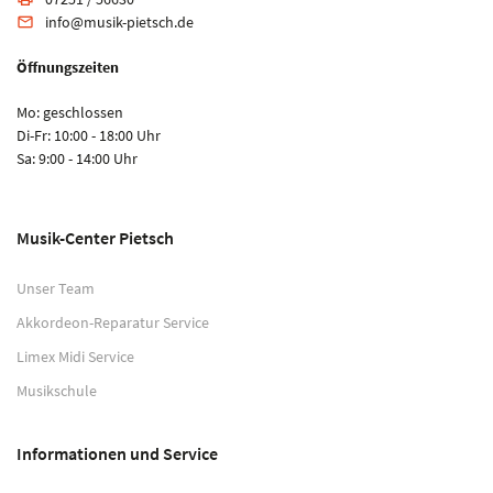
info@musik-pietsch.de
email
Öffnungszeiten
Mo: geschlossen
Di-Fr: 10:00 - 18:00 Uhr
Sa: 9:00 - 14:00 Uhr
Musik-Center Pietsch
Unser Team
Akkordeon-Reparatur Service
Limex Midi Service
Musikschule
Informationen und Service