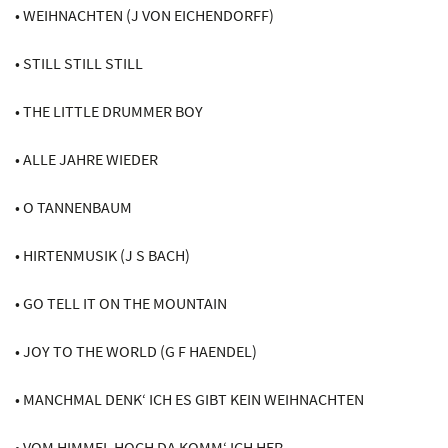
• WEIHNACHTEN (J VON EICHENDORFF)
• STILL STILL STILL
• THE LITTLE DRUMMER BOY
• ALLE JAHRE WIEDER
• O TANNENBAUM
• HIRTENMUSIK (J S BACH)
• GO TELL IT ON THE MOUNTAIN
• JOY TO THE WORLD (G F HAENDEL)
• MANCHMAL DENK‘ ICH ES GIBT KEIN WEIHNACHTEN
• VOM HIMMEL HOCH DA KOMM‘ ICH HER