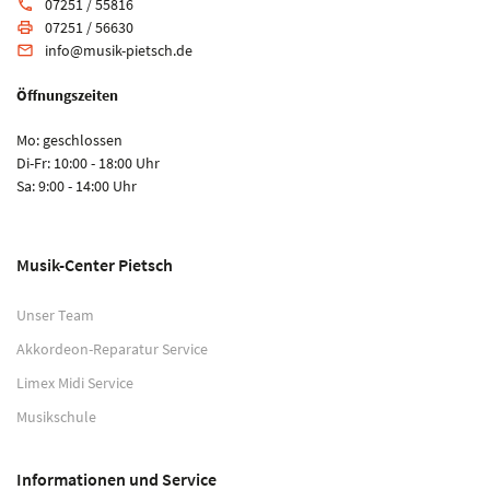
07251 / 55816
phone
07251 / 56630
print
info@musik-pietsch.de
email
Öffnungszeiten
Mo: geschlossen
Di-Fr: 10:00 - 18:00 Uhr
Sa: 9:00 - 14:00 Uhr
Musik-Center Pietsch
Unser Team
Akkordeon-Reparatur Service
Limex Midi Service
Musikschule
Informationen und Service