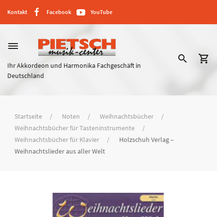
Kontakt
Facebook
YouTube
dehaze
search
shopping_cart
Ihr Akkordeon und Harmonika Fachgeschäft in
Deutschland
Startseite
Noten
Weihnachtsbücher
Weihnachtsbücher für Tasteninstrumente
Weihnachtsbücher für Klavier
Holzschuh Verlag –
Weihnachtslieder aus aller Welt