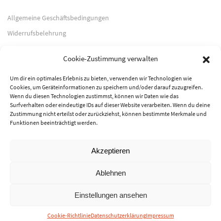
Allgemeine Geschäftsbedingungen
Widerrufsbelehrung
Impressum
Cookie-Zustimmung verwalten
Datenschutzerklärung
Um dir ein optimales Erlebnis zu bieten, verwenden wir Technologien wie
Cookies, um Geräteinformationen zu speichern und/oder darauf zuzugreifen.
Zahlungsarten
Wenn du diesen Technologien zustimmst, können wir Daten wie das
Surfverhalten oder eindeutige IDs auf dieser Website verarbeiten. Wenn du deine
PayPal
Zustimmung nicht erteilst oder zurückziehst, können bestimmte Merkmale und
Funktionen beeinträchtigt werden.
Vorkasse
Akzeptieren
© 2026 Musik-Center Pietsch e. K. - Alle Rechte vorbehalten
Ablehnen
Einstellungen ansehen
Cookie-Richtlinie
Datenschutzerklärung
Impressum