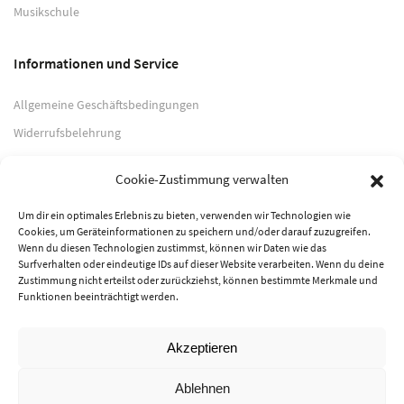
Musikschule
Informationen und Service
Allgemeine Geschäftsbedingungen
Widerrufsbelehrung
Impressum
Cookie-Zustimmung verwalten
Datenschutzerklärung
Um dir ein optimales Erlebnis zu bieten, verwenden wir Technologien wie
Cookies, um Geräteinformationen zu speichern und/oder darauf zuzugreifen.
Zahlungsarten
Wenn du diesen Technologien zustimmst, können wir Daten wie das
Surfverhalten oder eindeutige IDs auf dieser Website verarbeiten. Wenn du deine
PayPal
Zustimmung nicht erteilst oder zurückziehst, können bestimmte Merkmale und
Funktionen beeinträchtigt werden.
Vorkasse
Akzeptieren
© 2026 Musik-Center Pietsch e. K. - Alle Rechte vorbehalten
Ablehnen