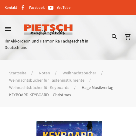
Kontakt
Facebook
YouTube
dehaze
search
shopping_cart
Ihr Akkordeon und Harmonika Fachgeschäft in
Deutschland
Startseite
Noten
Weihnachtsbücher
Weihnachtsbücher für Tasteninstrumente
Weihnachtsbücher für Keyboards
Hage Musikverlag –
KEYBOARD KEYBOARD – Christmas