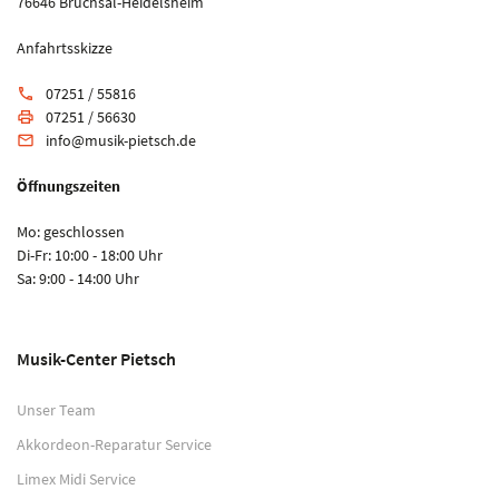
76646 Bruchsal-Heidelsheim
Anfahrtsskizze
07251 / 55816
phone
07251 / 56630
print
info@musik-pietsch.de
email
Öffnungszeiten
Mo: geschlossen
Di-Fr: 10:00 - 18:00 Uhr
Sa: 9:00 - 14:00 Uhr
Musik-Center Pietsch
Unser Team
Akkordeon-Reparatur Service
Limex Midi Service