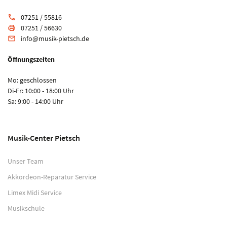
07251 / 55816
phone
07251 / 56630
print
info@musik-pietsch.de
email
Öffnungszeiten
Mo: geschlossen
Di-Fr: 10:00 - 18:00 Uhr
Sa: 9:00 - 14:00 Uhr
Musik-Center Pietsch
Unser Team
Akkordeon-Reparatur Service
Limex Midi Service
Musikschule