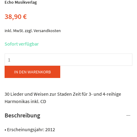
Echo Musikverlag
38,90
€
inkl. MwSt.
zzgl.
Versandkosten
Sofort verfügbar
Echo
Musikverlag
-
IN DEN WARENKORB
Alpenländische
Weihnacht
Menge
30 Lieder und Weisen zur Staden Zeit für 3- und 4-reihige
Harmonikas inkl. CD
Beschreibung
• Erscheinungsjahr: 2012