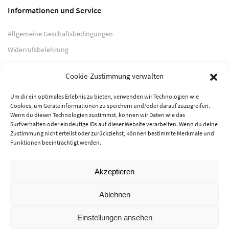
Informationen und Service
Allgemeine Geschäftsbedingungen
Widerrufsbelehrung
Impressum
Cookie-Zustimmung verwalten
Datenschutzerklärung
Um dir ein optimales Erlebnis zu bieten, verwenden wir Technologien wie
Cookies, um Geräteinformationen zu speichern und/oder darauf zuzugreifen.
Zahlungsarten
Wenn du diesen Technologien zustimmst, können wir Daten wie das
Surfverhalten oder eindeutige IDs auf dieser Website verarbeiten. Wenn du deine
PayPal
Zustimmung nicht erteilst oder zurückziehst, können bestimmte Merkmale und
Funktionen beeinträchtigt werden.
Vorkasse
Akzeptieren
© 2026 Musik-Center Pietsch e. K. - Alle Rechte vorbehalten
Ablehnen
Einstellungen ansehen