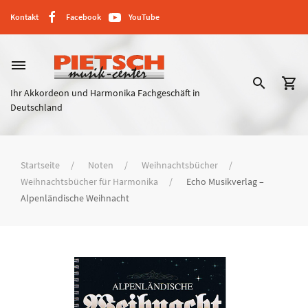
Kontakt
Facebook
YouTube
dehaze
search
shopping_cart
Ihr Akkordeon und Harmonika Fachgeschäft in
Deutschland
Startseite
Noten
Weihnachtsbücher
Weihnachtsbücher für Harmonika
Echo Musikverlag –
Alpenländische Weihnacht