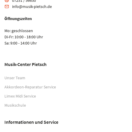
07251 / 56630
print
info@musik-pietsch.de
email
Öffnungszeiten
Mo: geschlossen
Di-Fr: 10:00 - 18:00 Uhr
Sa: 9:00 - 14:00 Uhr
Musik-Center Pietsch
Unser Team
Akkordeon-Reparatur Service
Limex Midi Service
Musikschule
Informationen und Service