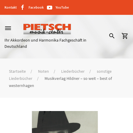
Kontakt
Facebook
YouTube
dehaze
search
shopping_cart
Ihr Akkordeon und Harmonika Fachgeschäft in
Deutschland
Startseite
Noten
Liederbücher
sonstige
Liederbücher
Musikverlag Hildner – so weit – best of
westernhagen