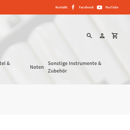
Kontakt
Facebook
YouTube
search
person
shopping_cart
tel &
Sonstige Instrumente &
Noten
Zubehör