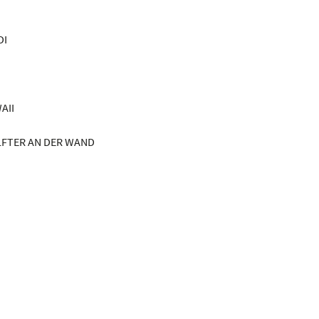
DI
AII
LFTER AN DER WAND