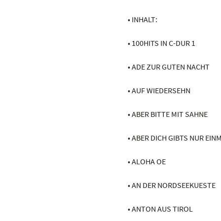
• INHALT:
• 100HITS IN C-DUR 1
• ADE ZUR GUTEN NACHT
• AUF WIEDERSEHN
• ABER BITTE MIT SAHNE
• ABER DICH GIBTS NUR EIN
• ALOHA OE
• AN DER NORDSEEKUESTE
• ANTON AUS TIROL