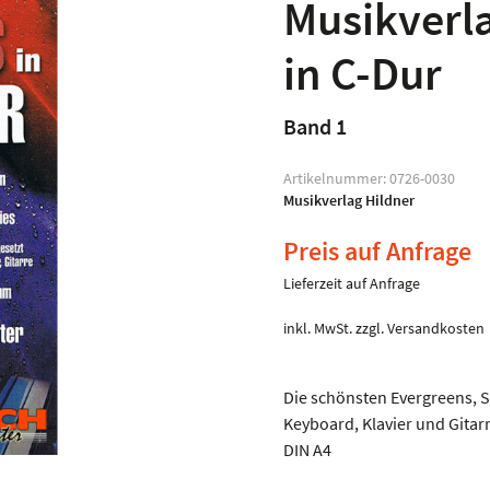
Musikverla
in C-Dur
Band 1
Artikelnummer:
0726-0030
Musikverlag Hildner
Preis auf Anfrage
Lieferzeit auf Anfrage
inkl. MwSt.
zzgl.
Versandkosten
Die schönsten Evergreens, Sc
Keyboard, Klavier und Gitar
DIN A4