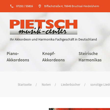
phone
07251 / 55816
location_on
Biffachstraße 4, 76646 Bruchsal-Heidelsheim
Ihr Akkordeon und Harmonika Fachgeschäft in Deutschland
Piano-
Knopf-
Steirische
Akkordeons
Akkordeons
Harmonikas
Startseite
Noten
Liederbücher
sonstige Lie