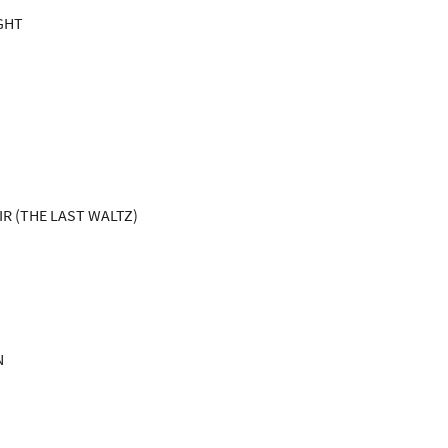
GHT
IR (THE LAST WALTZ)
N