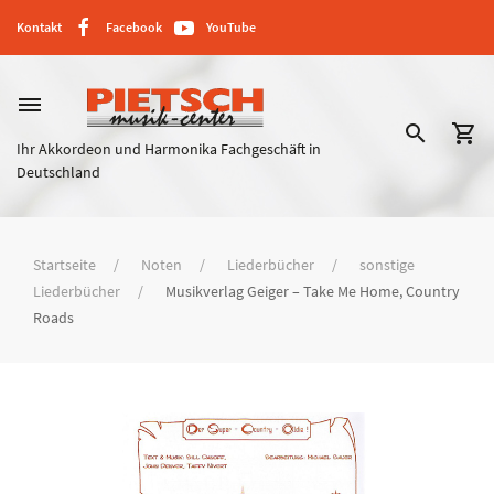
Kontakt
Facebook
YouTube
dehaze
search
shopping_cart
Ihr Akkordeon und Harmonika Fachgeschäft in
Deutschland
Startseite
Noten
Liederbücher
sonstige
Liederbücher
Musikverlag Geiger – Take Me Home, Country
Roads