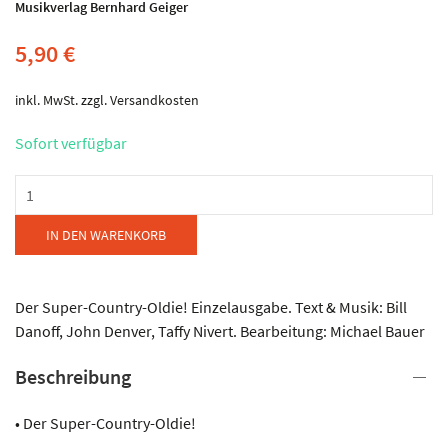
Musikverlag Bernhard Geiger
5,90
€
inkl. MwSt.
zzgl.
Versandkosten
Sofort verfügbar
Musikverlag
Geiger
-
IN DEN WARENKORB
Take
Me
Home,
Der Super-Country-Oldie! Einzelausgabe. Text & Musik: Bill
Country
Danoff, John Denver, Taffy Nivert. Bearbeitung: Michael Bauer
Roads
Beschreibung
Menge
• Der Super-Country-Oldie!