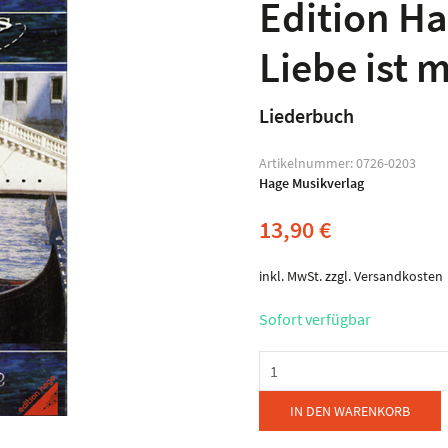
Edition Ha
Liebe ist 
Liederbuch
Artikelnummer:
0726-0203
Hage Musikverlag
13,90
€
inkl. MwSt.
zzgl.
Versandkosten
Sofort verfügbar
Edition
Hage
-
IN DEN WARENKORB
Die