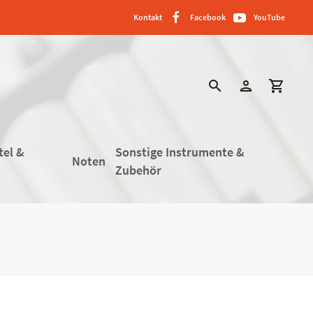
Kontakt
Facebook
YouTube
search
person
shopping_cart
tel &
Sonstige Instrumente &
Noten
Zubehör