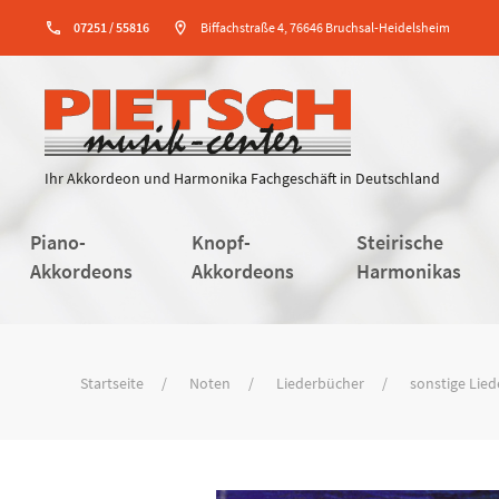
phone
07251 / 55816
location_on
Biffachstraße 4, 76646 Bruchsal-Heidelsheim
Ihr Akkordeon und Harmonika Fachgeschäft in Deutschland
Piano-
Knopf-
Steirische
Akkordeons
Akkordeons
Harmonikas
Startseite
Noten
Liederbücher
sonstige Lie