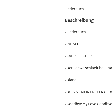
Flippers
-
Liederbuch
Liebe
Beschreibung
ist
mein
• Liederbuch
erster
Gedanke
• INHALT:
Menge
• CAPRI FISCHER
• Der Loewe schlaeft heut N
• Diana
• DU BIST MEIN ERSTER GE
• Goodbye My Love Goodby