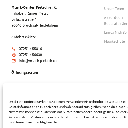
Musik-Center Pietsch e. K.
Unser Team
Inhaber: Rainer Pietsch
Akkordeon-
Biffachstraße 4
Reparatur Ser
76646 Bruchsal-Heidelsheim
Limex Midi Ser
Anfahrtsskizze
Musikschule
07251 / 55816
phone
07251 / 56630
print
info@musik-pietsch.de
email
Öffnungszeiten
Mo: geschlossen
Di-Fr: 10:00 - 18:00 Uhr
Sa: 9:00 - 14:00 Uhr
Um dir ein optimales Erlebnis zu bieten, verwenden wir Technologien wie Cookies
Geräteinformationen zu speichern und/oder darauf zuzugreifen. Wenn du diesen 
zustimmst, können wir Daten wie das Surfverhalten oder eindeutige IDs auf dieser 
Wenn du deine Zustimmung nicht erteilst oder zurückziehst, können bestimmte M
Funktionen beeinträchtigt werden.
© 2026 Musik-Center Pietsch e. K. - Alle Rechte vorbehalten