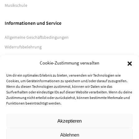
Musikschule
Informationen und Service
Allgemeine Geschäftsbedingungen
Widerrufsbelehrung
Impressum
Cookie-Zustimmung verwalten
Datenschutzerklärung
Um dir ein optimales Erlebnis zu bieten, verwenden wir Technologien wie
Cookies, um Geräteinformationen zu speichern und/oder darauf zuzugreifen.
Zahlungsarten
Wenn du diesen Technologien zustimmst, können wir Daten wie das
Surfverhalten oder eindeutige IDs auf dieser Website verarbeiten. Wenn du deine
PayPal
Zustimmung nicht erteilst oder zurückziehst, können bestimmte Merkmale und
Funktionen beeinträchtigt werden.
Vorkasse
Akzeptieren
© 2026 Musik-Center Pietsch e. K. - Alle Rechte vorbehalten
Ablehnen