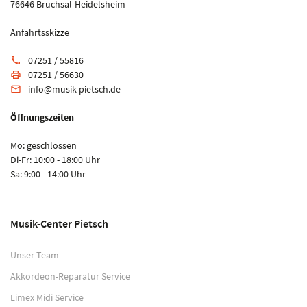
76646 Bruchsal-Heidelsheim
Anfahrtsskizze
07251 / 55816
phone
07251 / 56630
print
info@musik-pietsch.de
email
Öffnungszeiten
Mo: geschlossen
Di-Fr: 10:00 - 18:00 Uhr
Sa: 9:00 - 14:00 Uhr
Musik-Center Pietsch
Unser Team
Akkordeon-Reparatur Service
Limex Midi Service