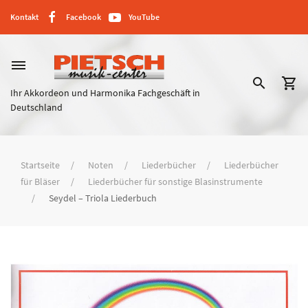
Kontakt
Facebook
YouTube
dehaze
search
shopping_cart
Ihr Akkordeon und Harmonika Fachgeschäft in
Deutschland
Startseite
Noten
Liederbücher
Liederbücher
für Bläser
Liederbücher für sonstige Blasinstrumente
Seydel – Triola Liederbuch