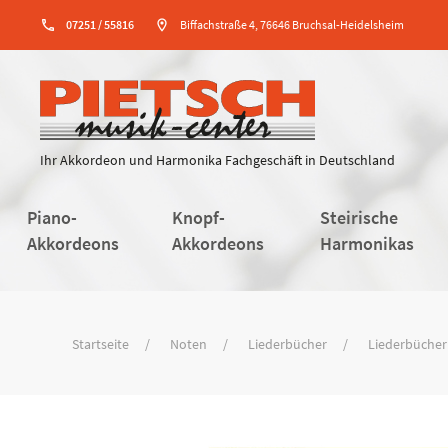
phone
07251 / 55816
location_on
Biffachstraße 4, 76646 Bruchsal-Heidelsheim
Ihr Akkordeon und Harmonika Fachgeschäft in Deutschland
Piano-
Knopf-
Steirische
Akkordeons
Akkordeons
Harmonikas
Startseite
Noten
Liederbücher
Liederbücher