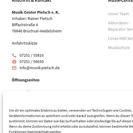
Anschrift & Kontakt
Musik-Cente
Musik-Center Pietsch e. K.
Unser Team
Inhaber: Rainer Pietsch
Akkordeon-
Biffachstraße 4
Reparatur Ser
76646 Bruchsal-Heidelsheim
Limex Midi Ser
Anfahrtsskizze
Musikschule
07251 / 55816
phone
07251 / 56630
print
info@musik-pietsch.de
email
Öffnungszeiten
Mo: geschlossen
Di-Fr: 10:00 - 18:00 Uhr
Sa: 9:00 - 14:00 Uhr
Um dir ein optimales Erlebnis zu bieten, verwenden wir Technologien wie Cookies
Geräteinformationen zu speichern und/oder darauf zuzugreifen. Wenn du diesen 
zustimmst, können wir Daten wie das Surfverhalten oder eindeutige IDs auf dieser 
Wenn du deine Zustimmung nicht erteilst oder zurückziehst, können bestimmte M
Funktionen beeinträchtigt werden.