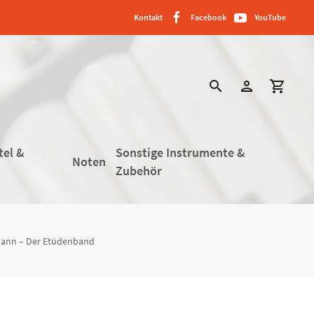
Kontakt
Facebook
YouTube
search
person
shopping_cart
tel &
Sonstige Instrumente &
Noten
Zubehör
mann – Der Etüdenband