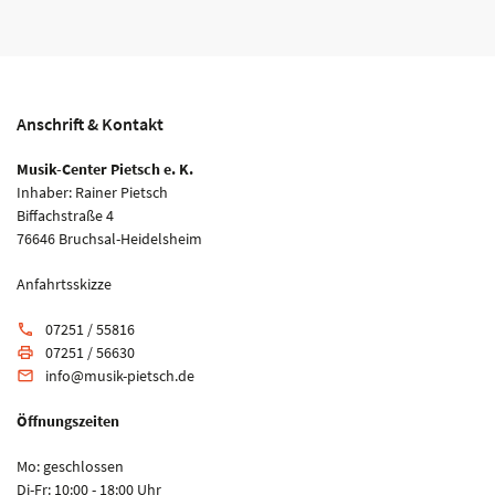
Anschrift & Kontakt
Musik-Center Pietsch e. K.
Inhaber: Rainer Pietsch
Biffachstraße 4
76646 Bruchsal-Heidelsheim
Anfahrtsskizze
07251 / 55816
phone
07251 / 56630
print
info@musik-pietsch.de
email
Öffnungszeiten
Mo: geschlossen
Di-Fr: 10:00 - 18:00 Uhr