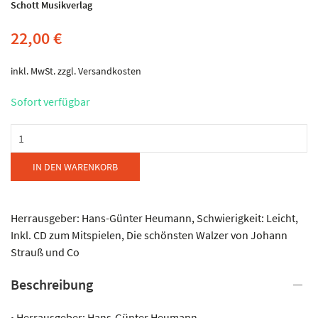
Schott Musikverlag
22,00
€
inkl. MwSt.
zzgl.
Versandkosten
Sofort verfügbar
Schott
-
Heumann
IN DEN WARENKORB
-
Alles
Walzer
Herrausgeber: Hans-Günter Heumann, Schwierigkeit: Leicht,
Menge
Inkl. CD zum Mitspielen, Die schönsten Walzer von Johann
Strauß und Co
Beschreibung
• Herrausgeber: Hans-Günter Heumann