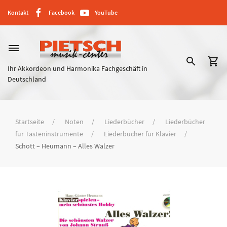
Kontakt
Facebook
YouTube
dehaze
search
shopping_cart
Ihr Akkordeon und Harmonika Fachgeschäft in
Deutschland
Startseite
Noten
Liederbücher
Liederbücher
für Tasteninstrumente
Liederbücher für Klavier
Schott – Heumann – Alles Walzer