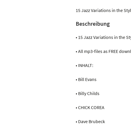
piano
suite
15 Jazz Variations in the St
Menge
Beschreibung
• 15 Jazz Variations in the S
• All mp3-files as FREE down
• INHALT:
• Bill Evans
• Billy Childs
• CHICK COREA
• Dave Brubeck