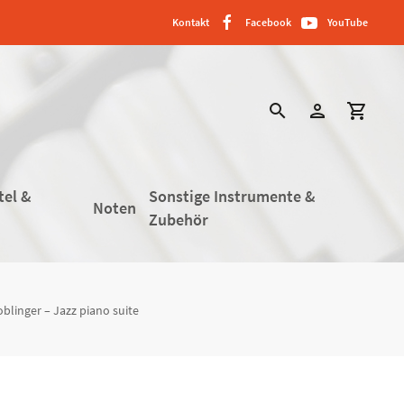
Kontakt
Facebook
YouTube
search
person
shopping_cart
tel &
Sonstige Instrumente &
Noten
Zubehör
blinger – Jazz piano suite