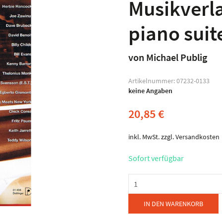
Musikverla
piano suit
von Michael Publig
Artikelnummer:
07232-0133
keine Angaben
20,85
€
inkl. MwSt.
zzgl.
Versandkosten
Sofort verfügbar
Musikverlag
Doblinger
-
IN DEN WARENKORB
Jazz