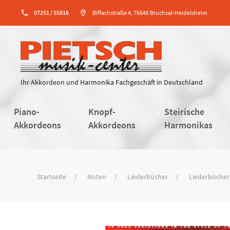
phone
07251 / 55816
location_on
Biffachstraße 4, 76646 Bruchsal-Heidelsheim
Ihr Akkordeon und Harmonika Fachgeschäft in Deutschland
Piano-
Knopf-
Steirische
Akkordeons
Akkordeons
Harmonikas
Startseite
Noten
Liederbücher
Liederbücher