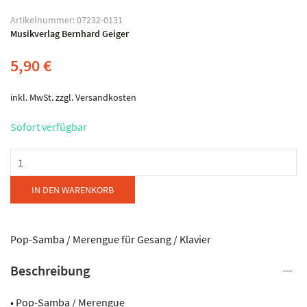
Artikelnummer:
07232-0131
Musikverlag Bernhard Geiger
5,90
€
inkl. MwSt.
zzgl.
Versandkosten
Sofort verfügbar
Musikverlag
Bernhard
Geiger
IN DEN WARENKORB
-
GUSTTAVO
LIMA
Pop-Samba / Merengue für Gesang / Klavier
-
Beschreibung
Balada
Menge
• Pop-Samba / Merengue