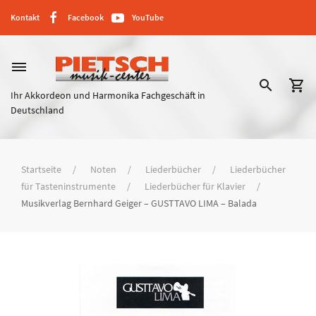
Kontakt
Facebook
YouTube
dehaze
search
shopping_cart
Ihr Akkordeon und Harmonika Fachgeschäft in
Deutschland
Startseite
Noten
Liederbücher
Liederbücher
für Tasteninstrumente
Liederbücher für Klavier
Musikverlag Bernhard Geiger – GUSTTAVO LIMA – Balada