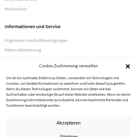
Musikschule
Informationen und Service
Allgemeine Geschäftsbedingungen
Widerrufsbelehrung
Impressum
Cookie-Zustimmung verwalten
Datenschutzerklärung
Um dir ein optimales Erlebnis zu bieten, verwenden wir Technologien wie
Cookies, um Geräteinformationen zu speichern und/oder darauf zuzugreifen.
Zahlungsarten
Wenn du diesen Technologien zustimmst, können wir Daten wie das
Surfverhalten oder eindeutige IDs auf dieser Website verarbeiten. Wenn du deine
PayPal
Zustimmung nicht erteilst oder zurückziehst, können bestimmte Merkmale und
Funktionen beeinträchtigt werden.
Vorkasse
Akzeptieren
© 2026 Musik-Center Pietsch e. K. - Alle Rechte vorbehalten
Ablehnen