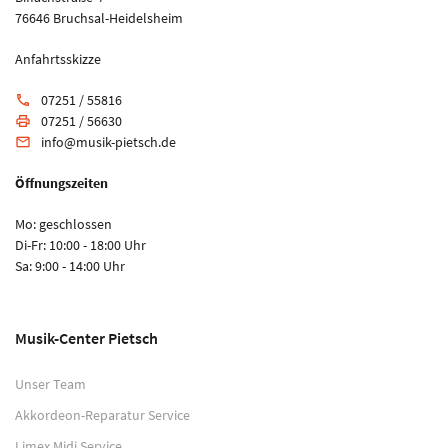
76646 Bruchsal-Heidelsheim
Anfahrtsskizze
07251 / 55816
phone
07251 / 56630
print
info@musik-pietsch.de
email
Öffnungszeiten
Mo: geschlossen
Di-Fr: 10:00 - 18:00 Uhr
Sa: 9:00 - 14:00 Uhr
Musik-Center Pietsch
Unser Team
Akkordeon-Reparatur Service
Limex Midi Service