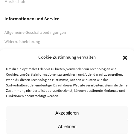
Musikschule
Informationen und Service
Allgemeine Geschäftsbedingungen
Widerrufsbelehrung
Impressum
Cookie-Zustimmung verwalten
Datenschutzerklärung
Um dir ein optimales Erlebnis zu bieten, verwenden wir Technologien wie
Cookies, um Geräteinformationen zu speichern und/oder darauf zuzugreifen.
Zahlungsarten
Wenn du diesen Technologien zustimmst, können wir Daten wie das
Surfverhalten oder eindeutige IDs auf dieser Website verarbeiten. Wenn du deine
PayPal
Zustimmung nicht erteilst oder zurückziehst, können bestimmte Merkmale und
Funktionen beeinträchtigt werden.
Vorkasse
Akzeptieren
© 2026 Musik-Center Pietsch e. K. - Alle Rechte vorbehalten
Ablehnen