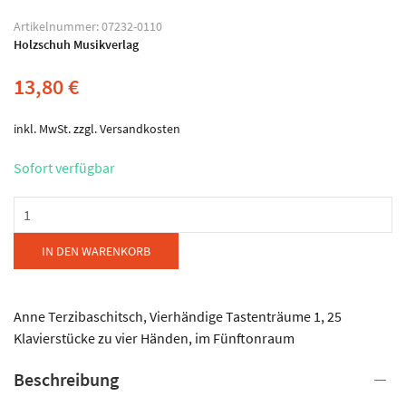
Artikelnummer:
07232-0110
Holzschuh Musikverlag
13,80
€
inkl. MwSt.
zzgl.
Versandkosten
Sofort verfügbar
Holzschuh
Verlag
-
IN DEN WARENKORB
Tastenträume
-
Vierhändig
Anne Terzibaschitsch, Vierhändige Tastenträume 1, 25
Band
Klavierstücke zu vier Händen, im Fünftonraum
1
Beschreibung
Menge