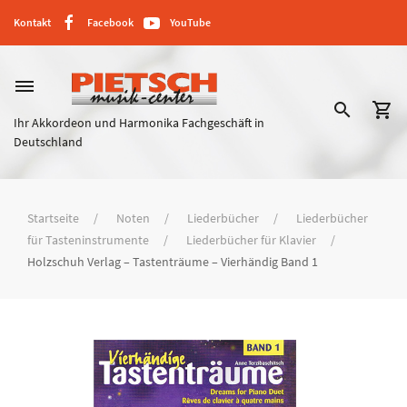
Kontakt
Facebook
YouTube
dehaze
search
shopping_cart
Ihr Akkordeon und Harmonika Fachgeschäft in
Deutschland
Startseite
Noten
Liederbücher
Liederbücher
für Tasteninstrumente
Liederbücher für Klavier
Holzschuh Verlag – Tastenträume – Vierhändig Band 1