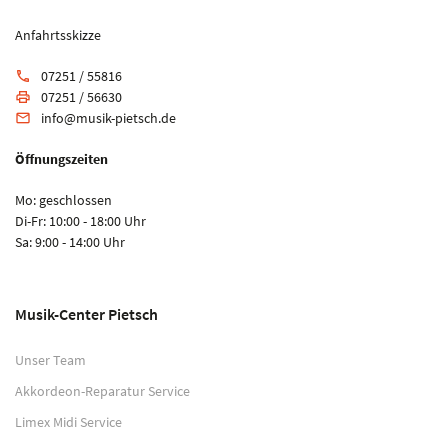
Anfahrtsskizze
07251 / 55816
phone
07251 / 56630
print
info@musik-pietsch.de
email
Öffnungszeiten
Mo: geschlossen
Di-Fr: 10:00 - 18:00 Uhr
Sa: 9:00 - 14:00 Uhr
Musik-Center Pietsch
Unser Team
Akkordeon-Reparatur Service
Limex Midi Service