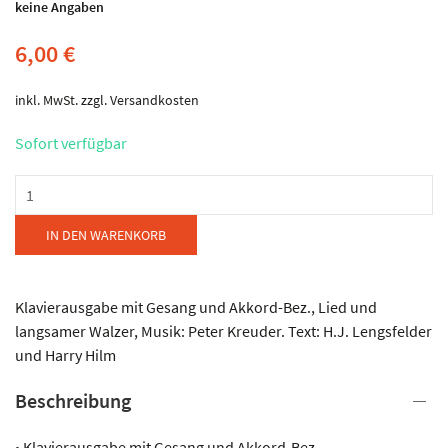
keine Angaben
6,00
€
inkl. MwSt.
zzgl.
Versandkosten
Sofort verfügbar
Edition
Meisel
-
IN DEN WARENKORB
Sag
beim
Abschied
Klavierausgabe mit Gesang und Akkord-Bez., Lied und
leise
langsamer Walzer, Musik: Peter Kreuder. Text: H.J. Lengsfelder
Servus
und Harry Hilm
Menge
Beschreibung
• Klavierausgabe mit Gesang und Akkord-Bez.