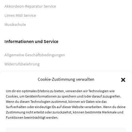
Akkordeon-Reparatur Service
Limex Midi Service
Musikschule
Informationen und Service
Allgemeine Geschäftsbedingungen
Widerrufsbelehrung
Impressum
Cookie-Zustimmung verwalten
Datenschutzerklärung
Um dir ein optimales Erlebnis zu bieten, verwenden wir Technologien wie
Cookies, um Geräteinformationen zu speichern und/oder darauf zuzugreifen.
Zahlungsarten
Wenn du diesen Technologien zustimmst, können wir Daten wie das
Surfverhalten oder eindeutige IDs auf dieser Website verarbeiten. Wenn du deine
PayPal
Zustimmung nicht erteilst oder zurückziehst, können bestimmte Merkmale und
Funktionen beeinträchtigt werden.
Vorkasse