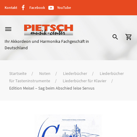
Kontakt
Facebook
YouTube
dehaze
search
shopping_cart
Ihr Akkordeon und Harmonika Fachgeschäft in
Deutschland
Startseite
Noten
Liederbücher
Liederbücher
für Tasteninstrumente
Liederbücher für Klavier
Edition Meisel – Sag beim Abschied leise Servus