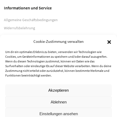
Informationen und Service
Allgemeine Geschäftsbedingungen
Widerrufsbelehrung
Impressum
Cookie-Zustimmung verwalten
Datenschutzerklärung
Um dir ein optimales Erlebnis zu bieten, verwenden wir Technologien wie
Cookies, um Geräteinformationen zu speichern und/oder darauf zuzugreifen.
Zahlungsarten
Wenn du diesen Technologien zustimmst, können wir Daten wie das
Surfverhalten oder eindeutige IDs auf dieser Website verarbeiten. Wenn du deine
PayPal
Zustimmung nicht erteilst oder zurückziehst, können bestimmte Merkmale und
Funktionen beeinträchtigt werden.
Vorkasse
Akzeptieren
© 2026 Musik-Center Pietsch e. K. - Alle Rechte vorbehalten
Ablehnen
Einstellungen ansehen