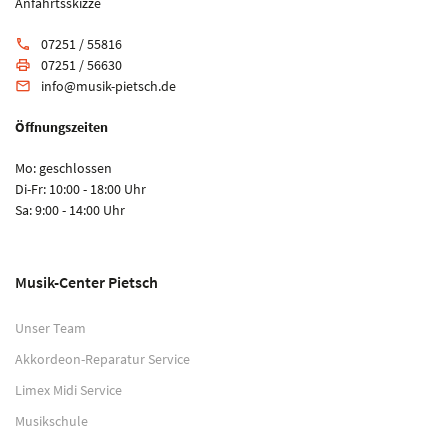
Anfahrtsskizze
07251 / 55816
phone
07251 / 56630
print
info@musik-pietsch.de
email
Öffnungszeiten
Mo: geschlossen
Di-Fr: 10:00 - 18:00 Uhr
Sa: 9:00 - 14:00 Uhr
Musik-Center Pietsch
Unser Team
Akkordeon-Reparatur Service
Limex Midi Service
Musikschule