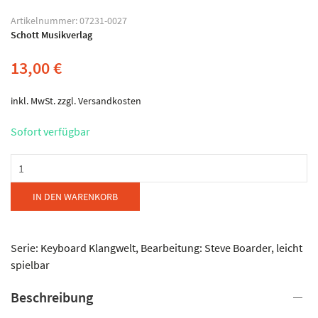
Artikelnummer:
07231-0027
Schott Musikverlag
13,00
€
inkl. MwSt.
zzgl.
Versandkosten
Sofort verfügbar
Schott
Musikverlag
-
IN DEN WARENKORB
Keyboard
Klangwelt
-
Serie: Keyboard Klangwelt, Bearbeitung: Steve Boarder, leicht
Tenor-
spielbar
Arien
Beschreibung
Menge