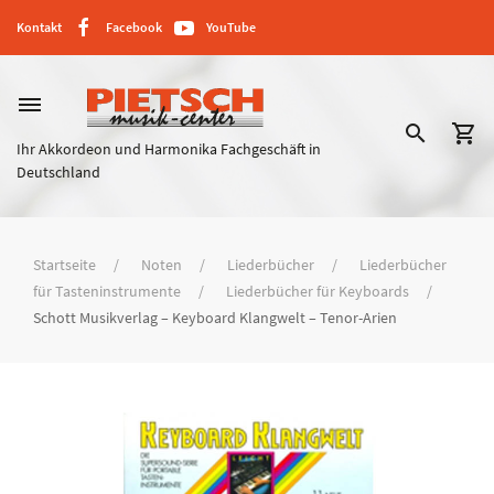
Kontakt
Facebook
YouTube
dehaze
search
shopping_cart
Ihr Akkordeon und Harmonika Fachgeschäft in
Deutschland
Startseite
Noten
Liederbücher
Liederbücher
für Tasteninstrumente
Liederbücher für Keyboards
Schott Musikverlag – Keyboard Klangwelt – Tenor-Arien