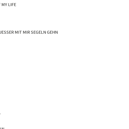
 MY LIFE
UESSER MIT MIR SEGELN GEHN
T
AN