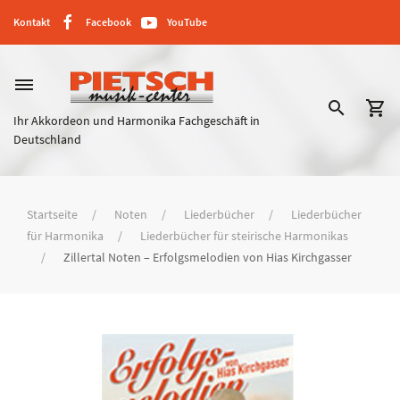
Kontakt
Facebook
YouTube
dehaze
search
shopping_cart
Ihr Akkordeon und Harmonika Fachgeschäft in
Deutschland
Startseite
Noten
Liederbücher
Liederbücher
für Harmonika
Liederbücher für steirische Harmonikas
Zillertal Noten – Erfolgsmelodien von Hias Kirchgasser