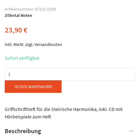
Artikelnummer:
07221-0109
Zillertal Noten
23,90
€
inkl. MwSt.
zzgl.
Versandkosten
Sofort verfügbar
Zillertal
Noten
-
IN DEN WARENKORB
Erfolgsmelodien
von
Hias
Griffschriftheft für die Steirische Harmonika, inkl. CD mit
Kirchgasser
Hörbeispiele zum Heft
Menge
Beschreibung