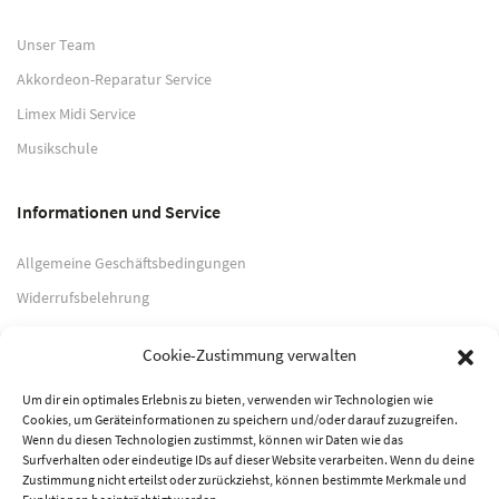
Unser Team
Akkordeon-Reparatur Service
Limex Midi Service
Musikschule
Informationen und Service
Allgemeine Geschäftsbedingungen
Widerrufsbelehrung
Impressum
Cookie-Zustimmung verwalten
Datenschutzerklärung
Um dir ein optimales Erlebnis zu bieten, verwenden wir Technologien wie
Cookies, um Geräteinformationen zu speichern und/oder darauf zuzugreifen.
Zahlungsarten
Wenn du diesen Technologien zustimmst, können wir Daten wie das
Surfverhalten oder eindeutige IDs auf dieser Website verarbeiten. Wenn du deine
PayPal
Zustimmung nicht erteilst oder zurückziehst, können bestimmte Merkmale und