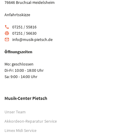
76646 Bruchsal-Heidelsheim
Anfahrtsskizze
07251 / 55816
phone
07251 / 56630
print
info@musik-pietsch.de
email
Öffnungszeiten
Mo: geschlossen
Di-Fr: 10:00 - 18:00 Uhr
Sa: 9:00 - 14:00 Uhr
Musik-Center Pietsch
Unser Team
Akkordeon-Reparatur Service
Limex Midi Service