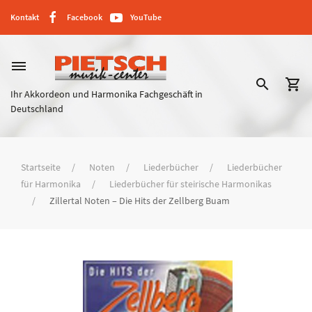
Kontakt
Facebook
YouTube
dehaze
search
shopping_cart
Ihr Akkordeon und Harmonika Fachgeschäft in
Deutschland
Startseite
Noten
Liederbücher
Liederbücher
für Harmonika
Liederbücher für steirische Harmonikas
Zillertal Noten – Die Hits der Zellberg Buam