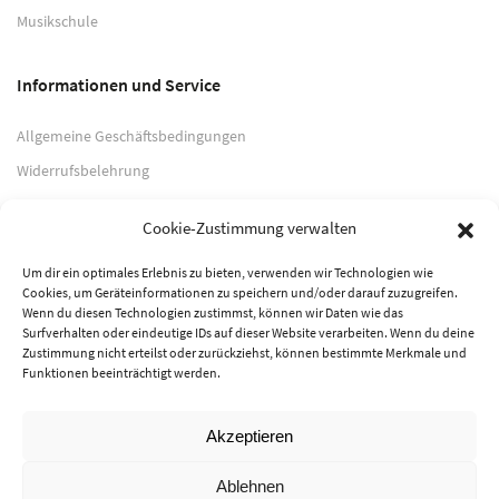
Musikschule
Informationen und Service
Allgemeine Geschäftsbedingungen
Widerrufsbelehrung
Impressum
Cookie-Zustimmung verwalten
Datenschutzerklärung
Um dir ein optimales Erlebnis zu bieten, verwenden wir Technologien wie
Cookies, um Geräteinformationen zu speichern und/oder darauf zuzugreifen.
Zahlungsarten
Wenn du diesen Technologien zustimmst, können wir Daten wie das
Surfverhalten oder eindeutige IDs auf dieser Website verarbeiten. Wenn du deine
PayPal
Zustimmung nicht erteilst oder zurückziehst, können bestimmte Merkmale und
Funktionen beeinträchtigt werden.
Vorkasse
Akzeptieren
© 2026 Musik-Center Pietsch e. K. - Alle Rechte vorbehalten
Ablehnen