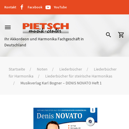
Kontakt
Facebook
YouTube
dehaze
search
shopping_cart
Ihr Akkordeon und Harmonika Fachgeschäft in
Deutschland
Startseite
Noten
Liederbücher
Liederbücher
für Harmonika
Liederbücher für steirische Harmonikas
Musikverlag Karl Bogner – DENIS NOVATO Heft 1