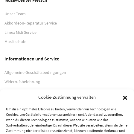
Unser Team
Akkordeon-Reparatur Service
Limex Midi Service
Musikschule
Informationen und Service
Allgemeine Geschäftsbedingungen
Widerrufsbelehrung
Impressum
Cookie-Zustimmung verwalten
Datenschutzerklärung
Um dir ein optimales Erlebnis zu bieten, verwenden wir Technologien wie
Cookies, um Geräteinformationen zu speichern und/oder darauf zuzugreifen.
Zahlungsarten
Wenn du diesen Technologien zustimmst, können wir Daten wie das
Surfverhalten oder eindeutige IDs auf dieser Website verarbeiten. Wenn du deine
PayPal
Zustimmung nicht erteilst oder zurückziehst, können bestimmte Merkmale und