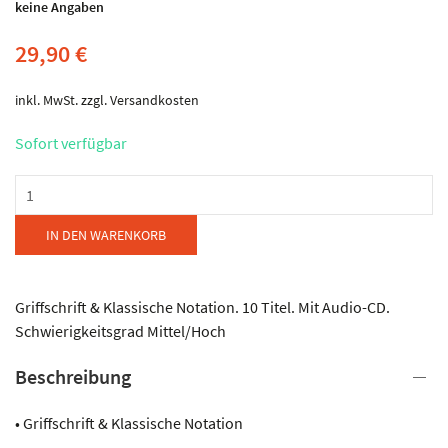
keine Angaben
29,90
€
inkl. MwSt.
zzgl.
Versandkosten
Sofort verfügbar
Musikverlag
Karl
Bogner
IN DEN WARENKORB
-
DENIS
NOVATO
Griffschrift & Klassische Notation. 10 Titel. Mit Audio-CD.
Heft
Schwierigkeitsgrad Mittel/Hoch
1
Beschreibung
Menge
• Griffschrift & Klassische Notation