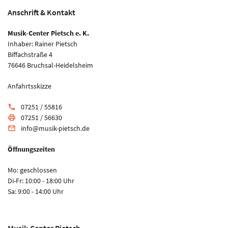
Anschrift & Kontakt
Musik-Center Pietsch e. K.
Inhaber: Rainer Pietsch
Biffachstraße 4
76646 Bruchsal-Heidelsheim
Anfahrtsskizze
07251 / 55816
phone
07251 / 56630
print
info@musik-pietsch.de
email
Öffnungszeiten
Mo: geschlossen
Di-Fr: 10:00 - 18:00 Uhr
Sa: 9:00 - 14:00 Uhr
Musik-Center Pietsch