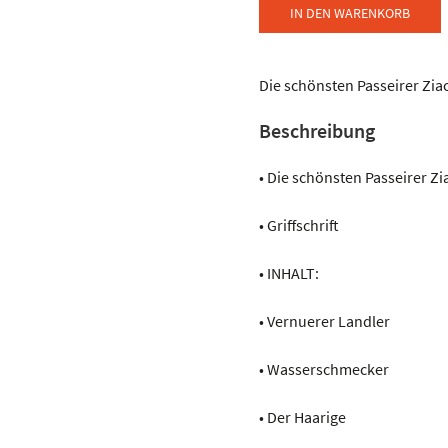
-
IN DEN WARENKORB
PIXNER
HERBERT
-
Die schönsten Passeirer Ziac
frischgepresst
Beschreibung
I
Menge
• Die schönsten Passeirer Z
• Griffschrift
• INHALT:
• Vernuerer Landler
• Wasserschmecker
• Der Haarige