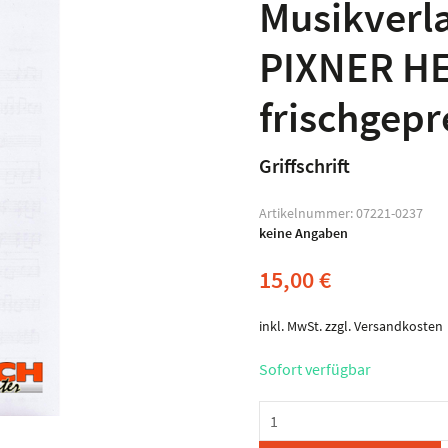
Musikverl
PIXNER H
frischgepre
Griffschrift
Artikelnummer:
07221-0237
keine Angaben
15,00
€
inkl. MwSt.
zzgl.
Versandkosten
Sofort verfügbar
Musikverlag
Edelmann