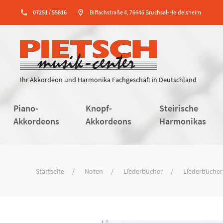
phone
07251 / 55816
location_on
Biffachstraße 4, 76646 Bruchsal-Heidelsheim
Ihr Akkordeon und Harmonika Fachgeschäft in Deutschland
Piano-
Knopf-
Steirische
Akkordeons
Akkordeons
Harmonikas
Startseite
Noten
Liederbücher
Liederbücher