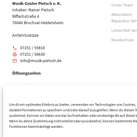
Musik-Center Pietsch e. K.
Unser Team
Inhaber: Rainer Pietsch
Akkordeon-
Biffachstraße 4
Reparatur Ser
76646 Bruchsal-Heidelsheim
Limex Midi Ser
Anfahrtsskizze
Musikschule
07251 / 55816
phone
07251 / 56630
print
info@musik-pietsch.de
email
Öffnungszeiten
Mo: geschlossen
Di-Fr: 10:00 - 18:00 Uhr
Sa: 9:00 - 14:00 Uhr
Um dir ein optimales Erlebnis zu bieten, verwenden wir Technologien wie Cookies
Geräteinformationen zu speichern und/oder darauf zuzugreifen. Wenn du diesen 
zustimmst, können wir Daten wie das Surfverhalten oder eindeutige IDs auf dieser 
Wenn du deine Zustimmung nicht erteilst oder zurückziehst, können bestimmte M
Funktionen beeinträchtigt werden.
© 2026 Musik-Center Pietsch e. K. - Alle Rechte vorbehalten