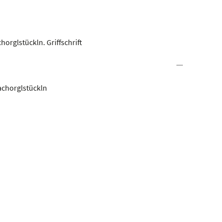
horglstückln. Griffschrift
iachorglstückln