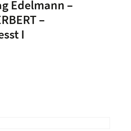
ag Edelmann –
ERBERT –
sst I