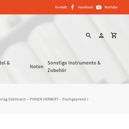
Kontakt
Facebook
YouTube
search
person
shopping_cart
tel &
Sonstige Instrumente &
Noten
Zubehör
rlag Edelmann – PIXNER HERBERT – frischgepresst I