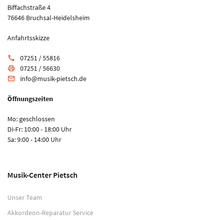
Biffachstraße 4
76646 Bruchsal-Heidelsheim
Anfahrtsskizze
07251 / 55816
phone
07251 / 56630
print
info@musik-pietsch.de
email
Öffnungszeiten
Mo: geschlossen
Di-Fr: 10:00 - 18:00 Uhr
Sa: 9:00 - 14:00 Uhr
Musik-Center Pietsch
Unser Team
Akkordeon-Reparatur Service