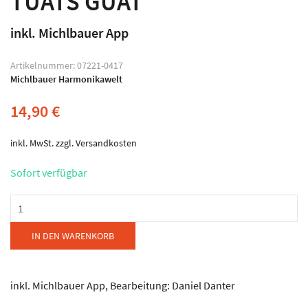
TUATS GUAT
inkl. Michlbauer App
Artikelnummer:
07221-0417
Michlbauer Harmonikawelt
14,90
€
inkl. MwSt.
zzgl.
Versandkosten
Sofort verfügbar
Michlbauer
Harmonikawelt
-
IN DEN WARENKORB
Hubert
von
Goisern
inkl. Michlbauer App, Bearbeitung: Daniel Danter
-