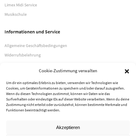
Limex Midi Service
Musikschule
Informationen und Service
Allgemeine Geschäftsbedingungen
Widerrufsbelehrung
Impressum
Cookie-Zustimmung verwalten
Datenschutzerklärung
Um dir ein optimales Erlebnis zu bieten, verwenden wir Technologien wie
Cookies, um Geräteinformationen zu speichern und/oder darauf zuzugreifen.
Zahlungsarten
Wenn du diesen Technologien zustimmst, können wir Daten wie das
Surfverhalten oder eindeutige IDs auf dieser Website verarbeiten. Wenn du deine
PayPal
Zustimmung nicht erteilst oder zurückziehst, können bestimmte Merkmale und
Funktionen beeinträchtigt werden.
Vorkasse
Akzeptieren
© 2026 Musik-Center Pietsch e. K. - Alle Rechte vorbehalten