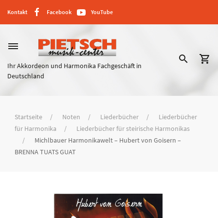
Kontakt
Facebook
YouTube
dehaze
search
shopping_cart
Ihr Akkordeon und Harmonika Fachgeschäft in
Deutschland
Startseite
Noten
Liederbücher
Liederbücher
für Harmonika
Liederbücher für steirische Harmonikas
Michlbauer Harmonikawelt – Hubert von Goisern –
BRENNA TUATS GUAT