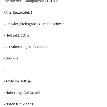
uns wieder – Halbplayback G 4   –
• Anz. Einzeltitel: 1
• Schwierigkeitsgrad: 3 – mittelschwer
• Heft inkl. CD: ja
• CD Stimmung: B-Es-As-Des
• G-C-F-B
•
• Texte im Heft: ja
• Notierung: Griffschrift
• Noten für Gesang