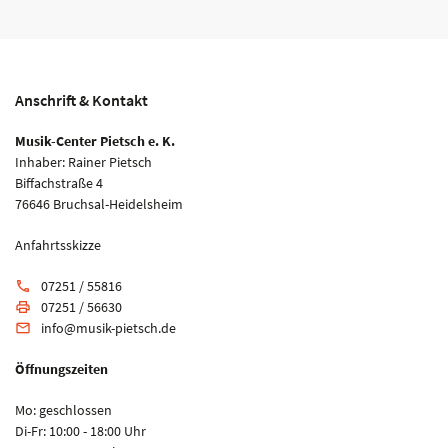
Anschrift & Kontakt
Musik-Center Pietsch e. K.
Inhaber: Rainer Pietsch
Biffachstraße 4
76646 Bruchsal-Heidelsheim
Anfahrtsskizze
07251 / 55816
phone
07251 / 56630
print
info@musik-pietsch.de
email
Öffnungszeiten
Mo: geschlossen
Di-Fr: 10:00 - 18:00 Uhr