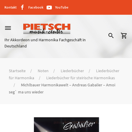
Kontakt
Facebook
YouTube
dehaze
search
shopping_cart
Ihr Akkordeon und Harmonika Fachgeschäft in
Deutschland
Startseite
Noten
Liederbücher
Liederbücher
für Harmonika
Liederbücher für steirische Harmonikas
Michlbauer Harmonikawelt – Andreas Gabalier – Amoi
seg` ma uns wieder