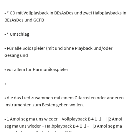
• * CD mit Vollplayback in BEsAsDes und zwei Halbplaybacks in
BEsAsDes und GCFB
• * Umschlag
• Für alle Solospieler (mit und ohne Playback und/oder
Gesang und
• vor allem für Harmonikaspieler
•
• die das Lied zusammen mit einem Gitarristen oder anderen
Instrumenten zum Besten geben wollen.
• 1 Amoi seg ma uns wieder – Vollplayback B 4   – | |2 Amoi
seg ma uns wieder – Halbplayback B 4   – | |3 Amoi seg ma