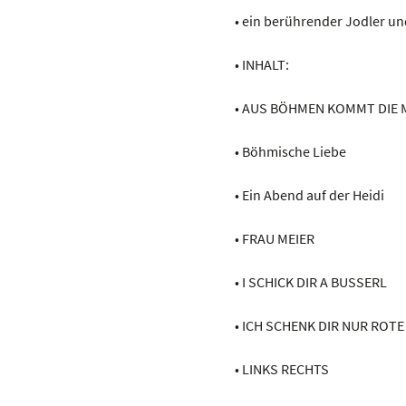
• ein berührender Jodler un
• INHALT:
• AUS BÖHMEN KOMMT DIE 
• Böhmische Liebe
• Ein Abend auf der Heidi
• FRAU MEIER
• I SCHICK DIR A BUSSERL
• ICH SCHENK DIR NUR ROT
• LINKS RECHTS