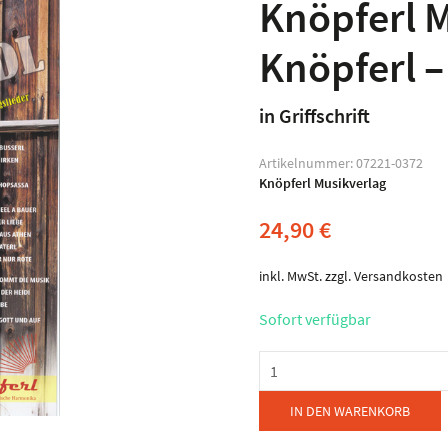
Knöpferl M
Knöpferl 
in Griffschrift
Artikelnummer:
07221-0372
Knöpferl Musikverlag
24,90
€
inkl. MwSt.
zzgl.
Versandkosten
Sofort verfügbar
Knöpferl
Musikverlag
-
IN DEN WARENKORB
Knöpferl