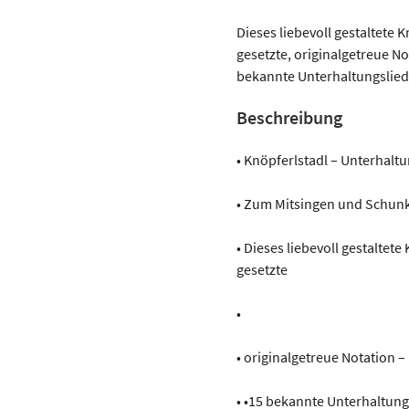
-
KNÖPFERL
Dieses liebevoll gestaltete K
STADL
gesetzte, originalgetreue No
Menge
bekannte Unterhaltungslieder
Beschreibung
• Knöpferlstadl – Unterhalt
• Zum Mitsingen und Schunk
• Dieses liebevoll gestaltete
gesetzte
•
• originalgetreue Notation –
• •15 bekannte Unterhaltung