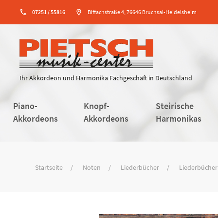
phone
07251 / 55816
location_on
Biffachstraße 4, 76646 Bruchsal-Heidelsheim
Ihr Akkordeon und Harmonika Fachgeschäft in Deutschland
Piano-
Knopf-
Steirische
Akkordeons
Akkordeons
Harmonikas
Startseite
Noten
Liederbücher
Liederbücher