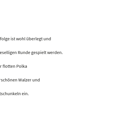
folge ist wohl überlegt und
 geselligen Runde gespielt werden.
er flotten Polka
erschönen Walzer und
tschunkeln ein.