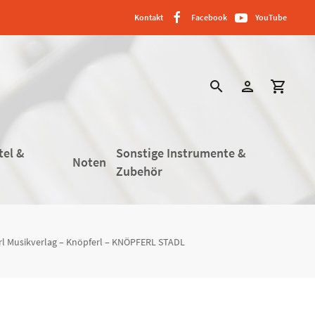
Kontakt
Facebook
YouTube
search
person
shopping_cart
tel &
Sonstige Instrumente &
Noten
Zubehör
l Musikverlag – Knöpferl – KNÖPFERL STADL