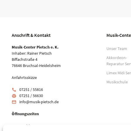
Anschrift & Kontakt
Musik-Cente
Musik-Center Pietsch e. K.
Unser Team
Inhaber: Rainer Pietsch
Akkordeon-
Biffachstraße 4
Reparatur Ser
76646 Bruchsal-Heidelsheim
Limex Midi Ser
Anfahrtsskizze
Musikschule
07251 / 55816
phone
07251 / 56630
print
info@musik-pietsch.de
email
Öffnungszeiten
Mo: geschlossen