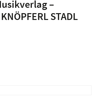
usikverlag –
– KNÖPFERL STADL