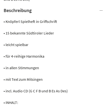
1
Beschreibung
Menge
• Knöpferl Spielheft in Griffschrift
• 15 bekannte Südtiroler Lieder
• leicht spielbar
• für 4-reihige Harmonika
• in allen Stimmungen
• mit Text zum Mitsingen
• incl. Audio CD (G C F B und B Es As Des)
• INHALT: