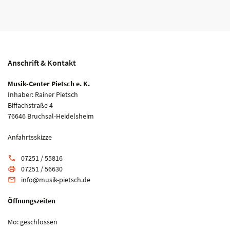
Anschrift & Kontakt
Musik-Center Pietsch e. K.
Inhaber: Rainer Pietsch
Biffachstraße 4
76646 Bruchsal-Heidelsheim
Anfahrtsskizze
07251 / 55816
phone
07251 / 56630
print
info@musik-pietsch.de
email
Öffnungszeiten
Mo: geschlossen