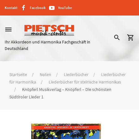
Kontakt
Facebook
YouTube
dehaze
search
shopping_cart
Ihr Akkordeon und Harmonika Fachgeschäft in
Deutschland
Startseite
Noten
Liederbücher
Liederbücher
für Harmonika
Liederbücher für steirische Harmonikas
Knöpferl Musikverlag – Knöpferl – Die schönsten
Südtiroler Lieder 1