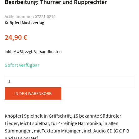
Bearbeitung: Thurner und Rupprechter
Artikelnummer:
07221-0210
Knöpferl Musikverlag
24,90
€
inkl. MwSt.
zzgl.
Versandkosten
Sofort verfügbar
Knöpferl
Musikverlag
-
IN DEN WARENKORB
Knöpferl
-
Die
Knöpferl Spielheft in Griffschrift, 15 bekannte Südtiroler
schönsten
Lieder, leicht spielbar, für 4-reihige Harmonika, in allen
Südtiroler
Stimmungen, mit Text zum Mitsingen, incl. Audio CD (G C F B
Lieder
und B Es As Des)